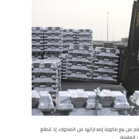
دين العربية السعودية” (معادن)، 1.25 مليار دولار من بيع باكورة إصداراتها من الصكوك، إذ تتطلع
المقبلة.