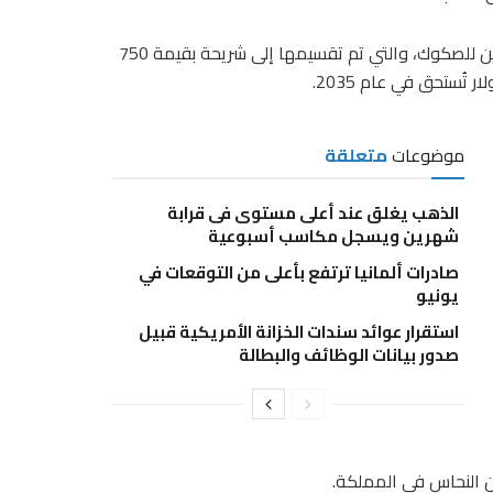
استقطبت معادن طلبات بأكثر من 10 مليارات دولار من المستثمرين للصكوك، والتي تم تقسيمها إلى شريحة بقيمة 750
موضوعات
متعلقة
الذهب يغلق عند أعلى مستوى فى قرابة
شهرين ويسجل مكاسب أسبوعية
صادرات ألمانيا ترتفع بأعلى من التوقعات في
يونيو
استقرار عوائد سندات الخزانة الأمريكية قبيل
صدور بيانات الوظائف والبطالة
 النحاس في المملكة.