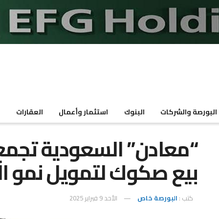
البورصة والشركات
البنوك
استثمار وأعمال
العقارات
م
بيع صكوك لتمويل نمو ال
كتب :
البورصة خاص
الأحد 9 فبراير 2025