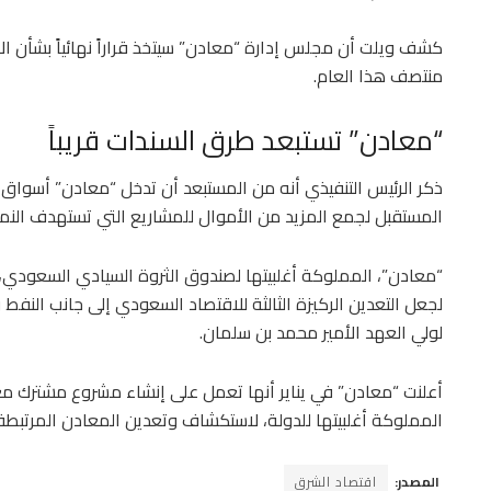
كشف ويلت أن مجلس إدارة “معادن” سيتخذ قراراً نهائياً بشأن ا
منتصف هذا العام.
“معادن” تستبعد طرق السندات قريباً
ذكر الرئيس التنفيذي أنه من المستبعد أن تدخل “معادن” أسواق ا
المستقبل لجمع المزيد من الأموال للمشاريع التي تستهدف النمو
“معادن”، المملوكة أغلبيتها لصندوق الثروة السيادي السعودي، 
لجعل التعدين الركيزة الثالثة للاقتصاد السعودي إلى جانب النفط 
لولي العهد الأمير محمد بن سلمان.
أعلنت “معادن” في يناير أنها تعمل على إنشاء مشروع مشترك مع
المملوكة أغلبيتها للدولة، لاستكشاف وتعدين المعادن المرتبطة ب
المصدر:
اقتصاد الشرق