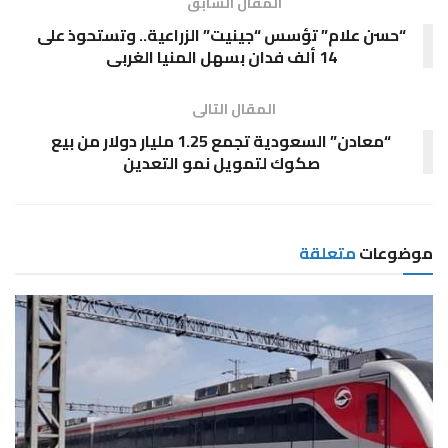
المقال السابق
“حسن علام” تؤسس “جينيت” الزراعية.. وتستحوذ على
14 ألف فدان بسهل المنيا الغربى
المقال التالى
“معادن” السعودية تجمع 1.25 مليار دولار من بيع
صكوك لتمويل نمو التعدين
موضوعات
متعلقة