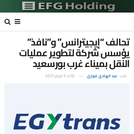
تحالف “إيجيترانس” و”نافذ”
يؤسس شركة لتطوير عمليات
النقل بميناء غرب بورسعيد
كتب :
عبد الهادي فوزي
الأحد 9 فبراير 2025