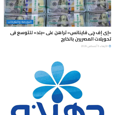
البورصة والشركات
«إى إف چى فاينانس» تراهن على «بلد» للتوسع فى
تحويلات المصريين بالخارج
الأربعاء 5 أغسطس 2026