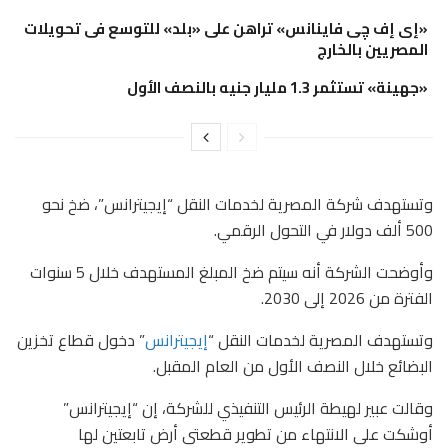
«إى إف چى فاينانس» تراهن على «بلد» للتوسع فى تحويلات
المصريين بالخارج
«جهينة» تستثمر 1.3 مليار جنيه بالنصف الأول
وتستهدف شركة المصرية لخدمات النقل “إيجيترانس”، ضخ نحو
500 ألف دولار في التحول الرقمي.
وأوضحت الشركة أنه سيتم ضخ المبلغ المستهدف خلال 5 سنوات
الفترة من 2026 إلى 2030.
وتستهدف المصرية لخدمات النقل “
إيجيترانس
” دخول قطاع تخزين
البضائع خلال النصف الأول من العام المقبل.
وقالت عبير لهيطة الرئيس التنفيذي للشركة، إن “إيجيترانس”
أوشكت على الانتهاء من تطوير قطعتى أرض تابعتين لها