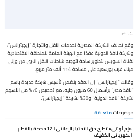
ايجيترانس
وقع تحالف الشركة المصرية لخدمات النقل والتجارة “إيجيترانس”،
وشركة نافذ الدولية عقدًا مع الهيئة العامة للمنطقة الاقتصادية
لقناة السويس لتطوير ساحة لتوجيه شاحنات النقل البري من وإلى
ميناء غرب بورسعيد على مساحة 114 ألف متر مربع.
وقالت “إيجيترانس” إن العقد يتضمن تأسيس شركة جديدة باسم
“نافذ مصر” برأسمال 60 مليون جنيه، مع تخصيص 70% من الأسهم
لشركة “نافذ الدولية” و30% لشركة “إيجيترانس”.
موضوعات
متعلقة
«إم أو تى» تطرح حق الامتياز الإعلانى لـ12 محطة بالقطار
الكهربائى الخفيف