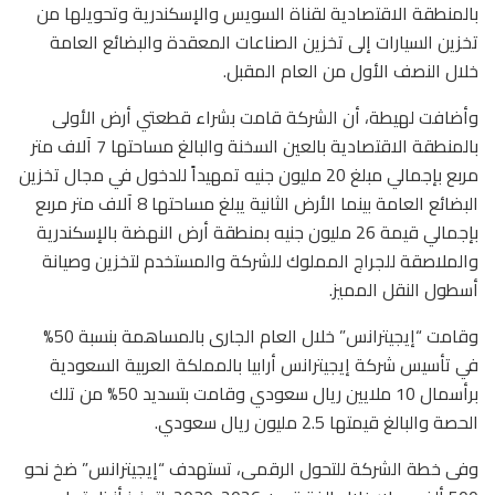
بالمنطقة الاقتصادية لقناة السويس والإسكندرية وتحويلها من
تخزين السيارات إلى تخزين الصناعات المعقدة والبضائع العامة
خلال النصف الأول من العام المقبل.
وأضافت لهيطة، أن الشركة قامت بشراء قطعتي أرض الأولى
بالمنطقة الاقتصادية بالعين السخنة والبالغ مساحتها 7 آلاف متر
مربع بإجمالي مبلغ 20 مليون جنيه تمهيداً للدخول في مجال تخزين
البضائع العامة بينما الأرض الثانية يبلغ مساحتها 8 آلاف متر مربع
بإجمالي قيمة 26 مليون جنيه بمنطقة أرض النهضة بالإسكندرية
والملاصقة للجراج المملوك للشركة والمستخدم لتخزين وصيانة
أسطول النقل المميز.
وقامت “إيجيترانس” خلال العام الجارى بالمساهمة بنسبة 50%
في تأسيس شركة إيجيترانس أرابيا بالمملكة العربية السعودية
برأسمال 10 ملايين ريال سعودي وقامت بتسديد 50% من تلك
الحصة والبالغ قيمتها 2.5 مليون ريال سعودي.
وفى خطة الشركة للتحول الرقمى، تستهدف “إيجيترانس” ضخ نحو