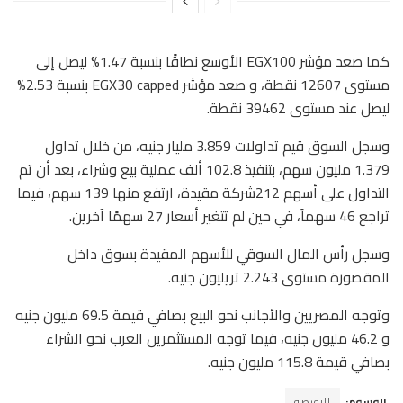
كما صعد مؤشر EGX100 الأوسع نطاقًا بنسبة 1.47% ليصل إلى
مستوى 12607 نقطة، و صعد مؤشر EGX30 capped بنسبة 2.53%
ليصل عند مستوى 39462 نقطة.
وسجل السوق قيم تداولات 3.859 مليار جنيه، من خلال تداول
1.379 مليون سهم، بتنفيذ 102.8 ألف عملية بيع وشراء، بعد أن تم
التداول على أسهم 212شركة مقيدة، ارتفع منها 139 سهم، فيما
تراجع 46 سهماً، في حين لم تتغير أسعار 27 سهمًا آخرين.
وسجل رأس المال السوقي للأسهم المقيدة بسوق داخل
المقصورة مستوى 2.243 تريليون جنيه.
وتوجه المصريين والأجانب نحو البيع بصافي قيمة 69.5 مليون جنيه
و 46.2 مليون جنيه، فيما توجه المستثمرين العرب نحو الشراء
بصافي قيمة 115.8 مليون جنيه.
الوسوم:
البورصة