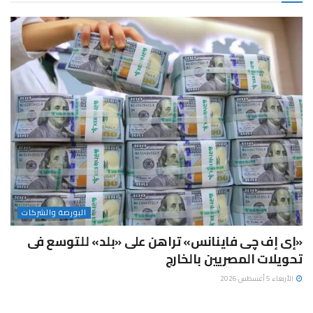
البورصة والشركات
«إى إف چى فاينانس» تراهن على «بلد» للتوسع فى
تحويلات المصريين بالخارج
الأربعاء 5 أغسطس 2026