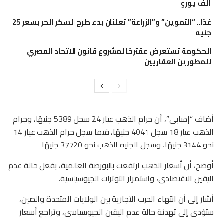
ألف يورو
غدًا.. “التموين” و”الزراعة” تعلنان بدء طرح السكر الحر بسعر 25
جنيه
الحكومة تستعرض مقترحًا لمشروع قانون الاتحاد المصري
للمطورين العقاريين
أضاف “إمبابى”، أن جرام الذهب عيار 24 سجل 5389 جنيهًا، وجرام
الذهب عيار 18 سجل 4041 جنيهًا، فيما سجل جرام الذهب عيار 14
نحو 3144 جنيهًا، وسجل الجنيه الذهب نحو 37720 جنيهًا.
أوضح، أن أسعار الذهب ارتفعت بالبورصة العالمية، بفعل حالة عدم
اليقين الاقتصادى، واستمرار التوترات الجيوسياسية.
أشار إلى أن انتهاء الحرب التجارية بين الولايات المتحدة والصين،
ستؤدى إلى تهدئة حالة عدم اليقين الجيوسياسى، وتراجع أسعار