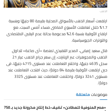
الذهب
ارتفعت أسعار الذهب بالأسواق المحلية بقيمة 80 جنيهًا وبنسبة
1.7% خلال تعاملات الأسبوع الماضى مساء أمس السبت، مع
ارتفاع الأوقية بنسبة 2.6% مدعومة بحالة عدم اليقين الاقتصادى
والتوترات الجيوسياسية.
قال سعيد إمبابى، المدير التنفيذي لمنصة «آى صاغة» لتداول
الذهب والمجوهرات عبر الإنترنت، إن سعر جرام الذهب عيار 21
سجل 4635 جنيهًا، واختتم التعاملات عند مستوى 4715 جنيهًا، فى
حين ارتفعت الأوقية بقيمة 84 دولارًا، حيث افتحت التعاملات عند
مستوى 3241 دولارًا، واختتمت التعاملات عند مستوى 3325
دولارًا.
موضوعات
متعلقة
«مصر المنوفية للمطاحن» تضيف خط إنتاج مكرونة جديد بـ 750