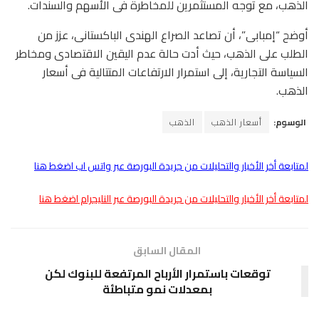
الذهب، مع توجه المستثمرين للمخاطرة فى الأسهم والسندات.
أوضح “إمبابى”، أن تصاعد الصراع الهندى الباكستانى، عزز من
الطلب على الذهب، حيث أدت حالة عدم اليقين الاقتصادى ومخاطر
السياسة التجارية، إلى استمرار الارتفاعات المتتالية فى أسعار
الذهب.
الوسوم:
أسعار الذهب
الذهب
لمتابعة أخر الأخبار والتحليلات من جريدة البورصة عبر واتس اب اضغط هنا
لمتابعة أخر الأخبار والتحليلات من جريدة البورصة عبر التليجرام اضغط هنا
المقال السابق
توقعات باستمرار الأرباح المرتفعة للبنوك لكن
بمعدلات نمو متباطئة