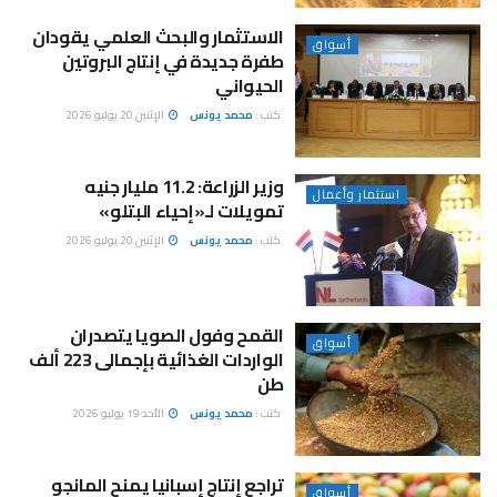
الاستثمار والبحث العلمي يقودان
أسواق
طفرة جديدة في إنتاج البروتين
الحيواني
كتب :
محمد يونس
الإثنين 20 يوليو 2026
وزير الزراعة: 11.2 مليار جنيه
استثمار وأعمال
تمويلات لـ«إحياء البتلو»
كتب :
محمد يونس
الإثنين 20 يوليو 2026
القمح وفول الصويا يتصدران
أسواق
الواردات الغذائية بإجمالى 223 ألف
طن
كتب :
محمد يونس
الأحد 19 يوليو 2026
تراجع إنتاج إسبانيا يمنح المانجو
أسواق