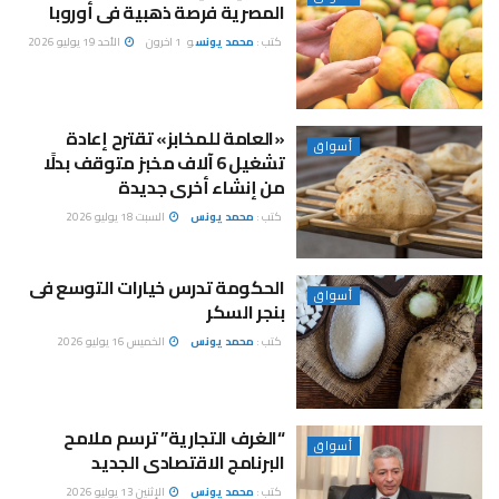
المصرية فرصة ذهبية فى أوروبا
كتب :
محمد يونس
و
1 اخرون
الأحد 19 يوليو 2026
«العامة للمخابز» تقترح إعادة
أسواق
تشغيل 6 آلاف مخبز متوقف بدلًا
من إنشاء أخرى جديدة
كتب :
محمد يونس
السبت 18 يوليو 2026
الحكومة تدرس خيارات التوسع فى
أسواق
بنجر السكر
كتب :
محمد يونس
الخميس 16 يوليو 2026
“الغرف التجارية” ترسم ملامح
أسواق
البرنامج الاقتصادى الجديد
كتب :
محمد يونس
الإثنين 13 يوليو 2026