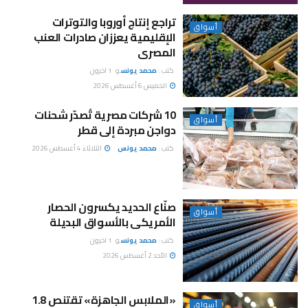
تراجع إنتاج أوروبا والتوترات
أسواق
الإقليمية يعززان صادرات العنب
المصرى
كتب :
محمد يونس
و
1 اخرون
الخميس 6 أغسطس 2026
10 شركات مصرية تُصدّر شحنات
أسواق
دواجن مبردة إلى قطر
كتب :
محمد يونس
الثلاثاء 4 أغسطس 2026
صنّاع الحديد يكسرون الحصار
أسواق
الأمريكى بالأسواق البديلة
كتب :
محمد يونس
و
1 اخرون
الأحد 2 أغسطس 2026
«الملابس الجاهزة» تقتنص 1.8
أسواق