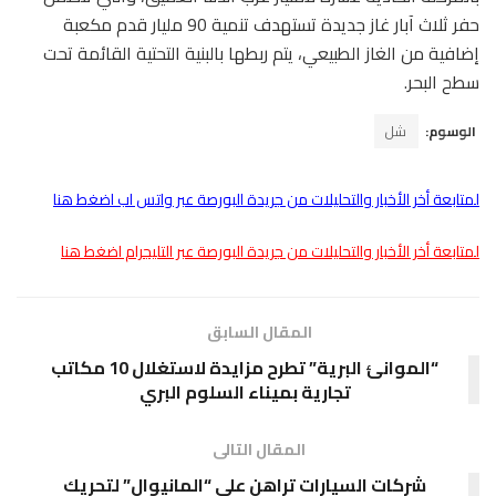
حفر ثلاث آبار غاز جديدة تستهدف تنمية 90 مليار قدم مكعبة
إضافية من الغاز الطبيعي، يتم ربطها بالبنية التحتية القائمة تحت
سطح البحر.
الوسوم:
شل
لمتابعة أخر الأخبار والتحليلات من جريدة البورصة عبر واتس اب اضغط هنا
لمتابعة أخر الأخبار والتحليلات من جريدة البورصة عبر التليجرام اضغط هنا
المقال السابق
“الموانئ البرية” تطرح مزايدة لاستغلال 10 مكاتب
تجارية بميناء السلوم البري
المقال التالى
شركات السيارات تراهن على “المانيوال” لتحريك