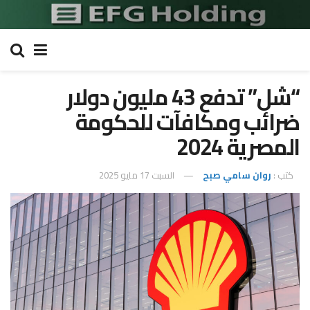
“شل” تدفع 43 مليون دولار
ضرائب ومكافآت للحكومة
المصرية 2024
كتب :
روان سامي صبح
السبت 17 مايو 2025