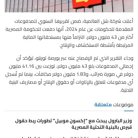
أعلنت شركة شل العالمية، ضمن تقريرها السنوي للمدفوعات
المقدمة للحكومات عن عام 2024، أنها دفعت للحكومة المصرية
أكثر من 43 مليون دولار، التزاماً منها بمستحقاتها المالية
المرتبطة بأنشطة الاستكشاف والإنتاج.
وجاء التقرير الذي تم الإفصاح عنه عبر بورصة تورنتو، ليؤكد أن
إجمالي المدفوعات بلغ 43 مليون دولار، توزعت بين 41.16 مليون
دولار في صورة ضرائب، و1.83 مليون دولار مكافآت، بينما لم تُسجل
أي مدفوعات تتعلق بالإتاوات أو حقوق الإنتاج أو مصاريف البنية
التحتية.
موضوعات
متعلقة
وزير البترول يبحث مع “إكسون موبيل” تطورات ربط حقول
قبرص بالبنية التحتية المصرية