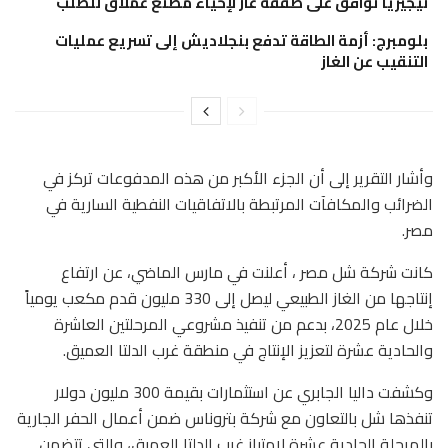
نيجيريا توافق على صفقة غاز لإحياء مصنع عملاق للصلب
بلومبرج: أزمة الطاقة تدفع بنجلاديش إلى تسريع عمليات
التنقيب عن الغاز
وأشار التقرير إلى أن الجزء الأكبر من هذه المدفوعات تركز في
الضرائب والمكافآت المرتبطة بالاتفاقيات النفطية السارية في
مصر.
كانت شركة شل مصر ، أعلنت في مارس الماضي، عن ارتفاع
إنتاجها من الغاز الطبيعي ليصل إلى 330 مليون قدم مكعب يومياً
خلال عام 2025، بدعم من تنفيذ مشروعي المرحلتين العاشرة
والحادية عشرة لتعزيز الإنتاج في منطقة غرب الدلتا العميق.
وكشفت داليا الجابري عن استثمارات بقيمة 300 مليون دولار
تنفذها شل بالتعاون مع شركة بتروناس ضمن أعمال الحفر الجارية
بالمرحلة الحادية عشرة لامتياز غرب الدلتا العميق، والتي تتضمن