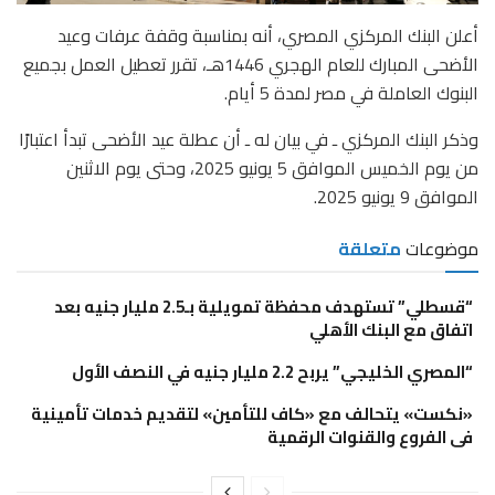
أعلن البنك المركزي المصري، أنه بمناسبة وقفة عرفات وعيد
الأضحى المبارك للعام الهجري 1446هـ، تقرر تعطيل العمل بجميع
البنوك العاملة في مصر لمدة 5 أيام.
وذكر البنك المركزي ـ في بيان له ـ أن عطلة عيد الأضحى تبدأ اعتبارًا
من يوم الخميس الموافق 5 يونيو 2025، وحتى يوم الاثنين
الموافق 9 يونيو 2025.
موضوعات
متعلقة
“قسطلي” تستهدف محفظة تمويلية بـ2.5 مليار جنيه بعد
اتفاق مع البنك الأهلي
“المصري الخليجي” يربح 2.2 مليار جنيه في النصف الأول
«نكست» يتحالف مع «كاف للتأمين» لتقديم خدمات تأمينية
فى الفروع والقنوات الرقمية