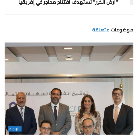
“أرض الخير” تستهدف افتتاح محاجر في إفريقيا
موضوعات
متعلقة
البنوك