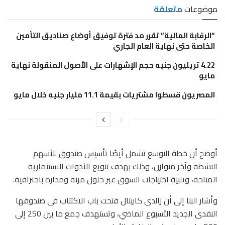
موضوعات
متعلقة
“الرقابة المالية” تقرر مد فترة توفيق أوضاع صناديق التأمين
الخاصة حتى نهاية العام الجاري
4.22 تريليون جنيه حجم الإشهارات على الأصول المنقولة نهاية
مايو
المصريون قسطوا مشتريات بقيمة 11.1 مليار جنيه خلال مايو
أوضح أن خطة التوسع تشمل أيضًا تأسيس صندوق للأسهم
النشطة وآخر متوازن، وذلك بهدف تنويع الأدوات الاستثمارية
المتاحة، وتلبية احتياجات السوق عبر حلول مرنة ومدارة باحترافية.
وأشار البنا إلى أن زالدى كابيتال فتحت باب الاكتتاب فى صندوقها
النقدى الجديد الأسبوع الماضي، وتستهدف جمع ما بين 250 إلى