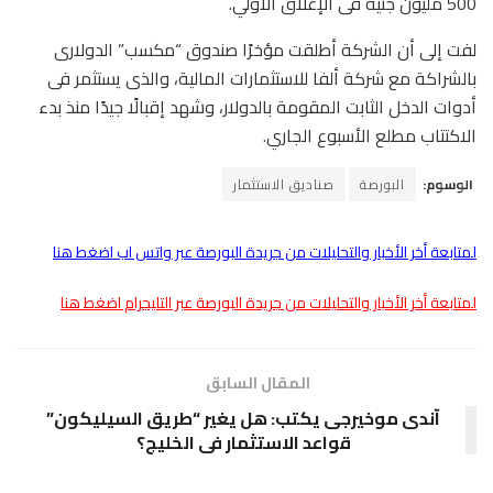
500 مليون جنيه فى الإغلاق الأولي.
لفت إلى أن الشركة أطلقت مؤخرًا صندوق “مكسب” الدولارى
بالشراكة مع شركة ألفا للاستثمارات المالية، والذى يستثمر فى
أدوات الدخل الثابت المقومة بالدولار، وشهد إقبالًا جيدًا منذ بدء
الاكتتاب مطلع الأسبوع الجاري.
الوسوم:
البورصة
صناديق الاستثمار
لمتابعة أخر الأخبار والتحليلات من جريدة البورصة عبر واتس اب اضغط هنا
لمتابعة أخر الأخبار والتحليلات من جريدة البورصة عبر التليجرام اضغط هنا
المقال السابق
آندى موخيرجى يكتب: هل يغير “طريق السيليكون”
قواعد الاستثمار فى الخليج؟