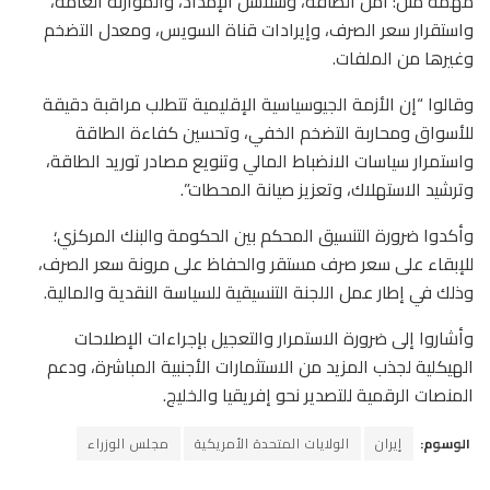
مهمة مثل: أمن الطاقة، وسلاسل الإمداد، والموازنة العامة،
واستقرار سعر الصرف، وإيرادات قناة السويس، ومعدل التضخم
وغيرها من الملفات.
وقالوا “إن الأزمة الجيوسياسية الإقليمية تتطلب مراقبة دقيقة
للأسواق ومحاربة التضخم الخفي، وتحسين كفاءة الطاقة
واستمرار سياسات الانضباط المالي وتنويع مصادر توريد الطاقة،
وترشيد الاستهلاك، وتعزيز صيانة المحطات”.
وأكدوا ضرورة التنسيق المحكم بين الحكومة والبنك المركزي؛
للإبقاء على سعر صرف مستقر والحفاظ على مرونة سعر الصرف،
وذلك في إطار عمل اللجنة التنسيقية للسياسة النقدية والمالية.
وأشاروا إلى ضرورة الاستمرار والتعجيل بإجراءات الإصلاحات
الهيكلية لجذب المزيد من الاستثمارات الأجنبية المباشرة، ودعم
المنصات الرقمية للتصدير نحو إفريقيا والخليج.
الوسوم:
إيران
الولايات المتحدة الأمريكية
مجلس الوزراء