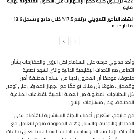
4.22 تريليون جنيه حجم الإشهارات على الأصول المنقولة نهاية
مايو
نشاط التأجير التمويلي يرتفع 17.5% خلال مايو ويسجل 13.6
مليار جنيه
وأكد مدبولي حرصه على الاستماع لكل الرؤى والمقترحات بشأن
التعامل مع الأحداث الإقليمية الدائرة والتي تشهد تصعيدًا
ملحوظًا، موضحًا أن المخزون لدينا من السلع المختلفة آمن
ومُطمئِن، منوهًا بأن هناك توافقًا مع الجهاز المصرفي على توفير
كل الاحتياجات المطلوبة من العملة الأجنبية للقطاعات الصناعية
المختلفة، وكل مستلزمات الإنتاج.
من جانبهم، استعرض أعضاء اللجنة الاستشارية للاقتصاد الكلي
المخاطر والتحديات والسيناريوهات المطروحة منهم للتعامل مع
الأحداث الإقليمية الجيوسياسية الحالية لاسيما فيما يتعلق بملفات