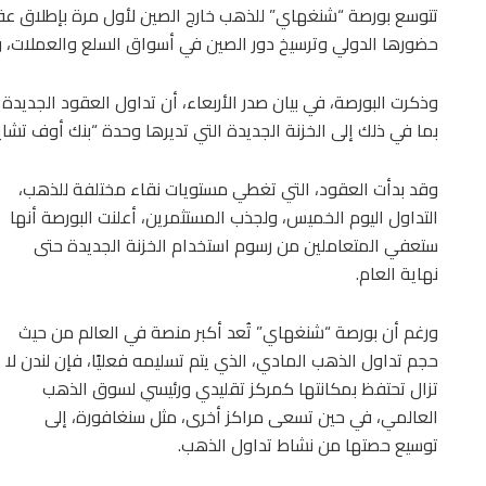
تتوسع بورصة “شنغهاي” للذهب خارج الصين لأول مرة بإطلاق عقدي
حضورها الدولي وترسيخ دور الصين في أسواق السلع والعملات، 
وذكرت البورصة، في بيان صدر الأربعاء، أن تداول العقود الجديدة 
بما في ذلك إلى الخزنة الجديدة التي تديرها وحدة “بنك أوف تشاي
وقد بدأت العقود، التي تغطي مستويات نقاء مختلفة للذهب،
التداول اليوم الخميس، ولجذب المستثمرين، أعلنت البورصة أنها
ستعفي المتعاملين من رسوم استخدام الخزنة الجديدة حتى
نهاية العام.
ورغم أن بورصة “شنغهاي” تُعد أكبر منصة في العالم من حيث
حجم تداول الذهب المادي، الذي يتم تسليمه فعليًا، فإن لندن لا
تزال تحتفظ بمكانتها كمركز تقليدي ورئيسي لسوق الذهب
العالمي، في حين تسعى مراكز أخرى، مثل سنغافورة، إلى
توسيع حصتها من نشاط تداول الذهب.