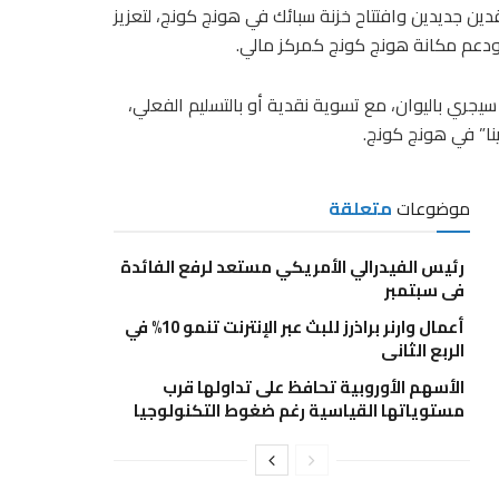
ن جديدين وافتتاح خزنة سبائك في هونج كونج، لتعزيز
ودعم مكانة هونج كونج كمركز مالي.
سيجري باليوان، مع تسوية نقدية أو بالتسليم الفعلي،
نا” في هونج كونج.
موضوعات
متعلقة
رئيس الفيدرالي الأمريكي مستعد لرفع الفائدة
في سبتمبر
أعمال وارنر براذرز للبث عبر الإنترنت تنمو 10% في
الربع الثاني
الأسهم الأوروبية تحافظ على تداولها قرب
مستوياتها القياسية رغم ضغوط التكنولوجيا