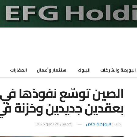
البورصة والشركات
البنوك
استثمار وأعمال
العقارات
م
الصين توسّع نفوذها ف
بعقدين جديدين وخزنة ف
كتب :
البورصة خاص
الخميس 26 يونيو 2025