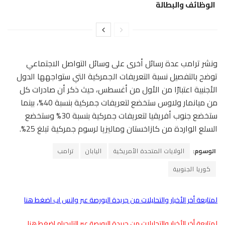
الوظائف والبطالة
ونشر ترامب عدة رسائل أخرى على وسائل التواصل الاجتماعي
توضح بالتفصيل نسبة التعريفات الجمركية التي ستواجهها الدول
الأجنبية اعتبارًا من الأول من أغسطس، حيث ذكر أن صادرات كل
من ميانمار ولاوس ستخضع لتعريفات جمركية بنسبة 40%، بينما
ستخضع جنوب أفريقيا لتعريفات جمركية بنسبة 30% وستخضع
السلع الواردة من كازاخستان وماليزيا لرسوم جمركية تبلغ 25%.
الوسوم:
الولايات المتحدة الأمريكية
اليابان
ترامب
كوريا الجنوبية
لمتابعة أخر الأخبار والتحليلات من جريدة البورصة عبر واتس اب اضغط هنا
لمتابعة أخر الأخبار والتحليلات من جريدة البورصة عبر التليجرام اضغط هنا