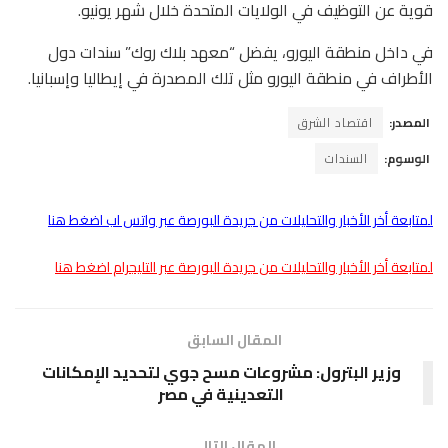
قوية عن التوظيف في الولايات المتحدة خلال شهر يونيو.
في داخل منطقة اليورو، يفضل “معهد بلاك روك” سندات دول
الأطراف في منطقة اليورو مثل تلك المصدرة في إيطاليا وإسبانيا.
المصدر:
اقتصاد الشرق
الوسوم:
السندات
لمتابعة أخر الأخبار والتحليلات من جريدة البورصة عبر واتس اب اضغط هنا
لمتابعة أخر الأخبار والتحليلات من جريدة البورصة عبر التليجرام اضغط هنا
المقال السابق
وزير البترول: مشروعات مسح جوي لتحديد الإمكانات
التعدينية في مصر
المقال التالى