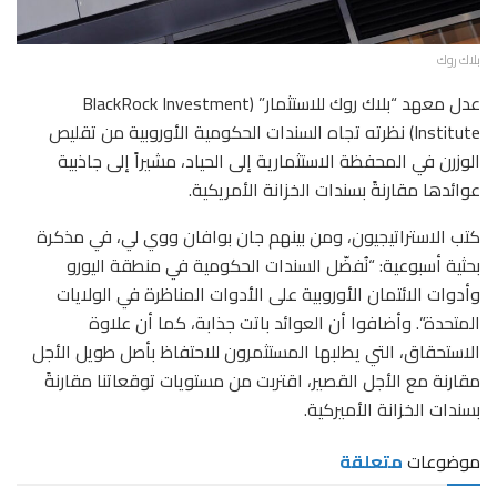
بلاك روك
عدل معهد “بلاك روك للاستثمار” (BlackRock Investment
Institute) نظرته تجاه السندات الحكومية الأوروبية من تقليص
الوزرن في المحفظة الاستثمارية إلى الحياد، مشيراً إلى جاذبية
عوائدها مقارنةً بسندات الخزانة الأمريكية.
كتب الاستراتيجيون، ومن بينهم جان بوافان ووي لي، في مذكرة
بحثية أسبوعية: “نُفضّل السندات الحكومية في منطقة اليورو
وأدوات الائتمان الأوروبية على الأدوات المناظرة في الولايات
المتحدة”. وأضافوا أن العوائد باتت جذابة، كما أن علاوة
الاستحقاق، التي يطلبها المستثمرون للاحتفاظ بأصل طويل الأجل
مقارنة مع الأجل القصير، اقتربت من مستويات توقعاتنا مقارنةً
بسندات الخزانة الأميركية.
موضوعات
متعلقة