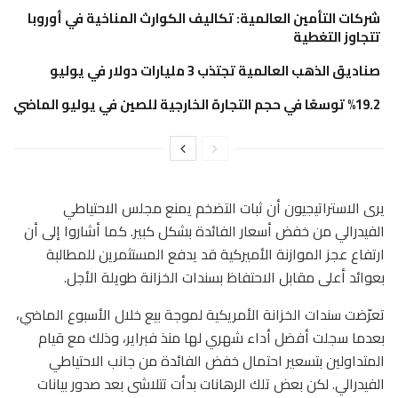
شركات التأمين العالمية: تكاليف الكوارث المناخية في أوروبا
تتجاوز التغطية
صناديق الذهب العالمية تجتذب 3 مليارات دولار في يوليو
%19.2 توسعًا في حجم التجارة الخارجية للصين في يوليو الماضي
يرى الاستراتيجيون أن ثبات التضخم يمنع مجلس الاحتياطي
الفيدرالي من خفض أسعار الفائدة بشكل كبير. كما أشاروا إلى أن
ارتفاع عجز الموازنة الأميركية قد يدفع المستثمرين للمطالبة
بعوائد أعلى مقابل الاحتفاظ بسندات الخزانة طويلة الأجل.
تعرّضت سندات الخزانة الأمريكية لموجة بيع خلال الأسبوع الماضي،
بعدما سجلت أفضل أداء شهري لها منذ فبراير، وذلك مع قيام
المتداولين بتسعير احتمال خفض الفائدة من جانب الاحتياطي
الفيدرالي. لكن بعض تلك الرهانات بدأت تتلاشى بعد صدور بيانات