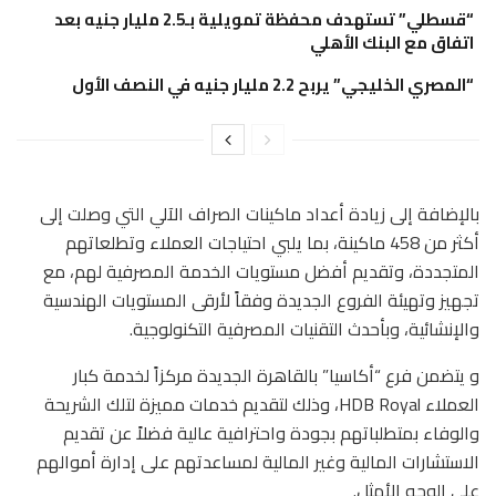
“قسطلي” تستهدف محفظة تمويلية بـ2.5 مليار جنيه بعد
اتفاق مع البنك الأهلي
“المصري الخليجي” يربح 2.2 مليار جنيه في النصف الأول
بالإضافة إلى زيادة أعداد ماكينات الصراف الآلي التي وصلت إلى
أكثر من 458 ماكينة، بما يلبي احتياجات العملاء وتطلعاتهم
المتجددة، وتقديم أفضل مستويات الخدمة المصرفية لهم، مع
تجهيز وتهيئة الفروع الجديدة وفقاً لأرقى المستويات الهندسية
والإنشائية، وبأحدث التقنيات المصرفية التكنولوجية.
و يتضمن فرع “أكاسيا” بالقاهرة الجديدة مركزاً لخدمة كبار
العملاء HDB Royal، وذلك لتقديم خدمات مميزة لتلك الشريحة
والوفاء بمتطلباتهم بجودة واحترافية عالية فضلاً عن تقديم
الاستشارات المالية وغير المالية لمساعدتهم على إدارة أموالهم
على الوجه الأمثل.