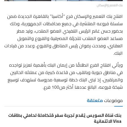
بنك التعمير والإسكان
افتتح بنك التعمير والإسكان فرع “أكاسيا” بالقاهرة الجديدة ضمن
سلسلة فروعه المنتشرة في جميع محافظات الجمهورية، وذلك
بحضور حسن غانم الرئيس التنفيذي العضو المنتدب، وليد مطر
مساعد العضو المنتدب للتجزئة المصرفية والفروع والتمويل
العقاري، ومدحت رضوان رئيس المناطق والفروع، وعدد من قيادات
البنك.
ويأتي افتتاح الفرع انطلاقًا من إيمان البنك بأهمية تعزيز تواجده
في مناطق حيوية وبالقرب من قاعدة كبيرة من عملائه الحاليين
والمرتقبين، إذ تبنى البنك خطة توسعية مدروسة تستهدف توسيع
شبكة فروعه، البالغ عددها أكثر من100 فرع.
موضوعات
متعلقة
بنك قناة السويس يُقدم تجربة سفر مُتكاملة لحاملي بطاقات
Visa الائتمانية