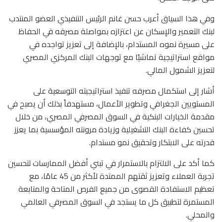
وفي هذا السياق أعرب حسن غانم الرئيس التنفيذي العضو المنتدب
لبنك التعمير والإسكان عن اعتزازه بمواصلة مصرفه في الحفاظ
على مسيرة نموه المستدام، بالإضافة إلى تعزيز تواجده في
مواقع استراتيجية تماشيًا مع توجهات البنك المركزي المصري
لتعزيز الشمول المالي.
أشار إلى استكمال مصرفه تنفيذ استراتيجيته التوسعية على
المستويين الجغرافي وتطوير الأعمال، مستهدفاً بذلك أن يصبح في
مقدمة الخيارات البنكية في السوق المصرفي المصري، من خلال
تحسين كفاءة البنك التشغيلية وزيادة مرونته المؤسسية بما يعزز
قدرته على الابتكار وتحقيق نمو مستدام.
كما أكد على الالتزام بالاستمرار في تبني أفضل الممارسات لتحسين
تجربة العملاء وتعزيز ثقتهم الممتدة لأكثر من 45 عامًا، مع
تعظيم الاستفادة القصوى من جميع الفرص المتاحة والمتابعة
المستمرة لتطبيق كل ما يستجد في السوق المصرفي العالمي
والمحلي.