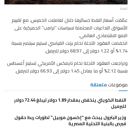
النفط
عمّقت أسعار النفط خسائرها خلال تعاملات الخميس، مع تقييم
الأسواق التداعيات المحتملة لسياسات “ترامب” الجمركية على
النمو الاقتصادي العالمي.
انخفضت العقود الآجلة لخام برنت القياسي تسليم سبتمبر بنسبة
1.74% أو 1.22 دولار إلى 68.97 دولار للبرميل.
وتراجعت العقود الآجلة لخام نايمكس الأمريكي تسليم أغسطس
بنسبة 2.12% أو ما يعادل 1.45 دولار إلى 66.93 دولار للبرميل.
موضوعات
متعلقة
النفط الكويتي ينخفض بمقدار 1.89 دولار ليبلغ 72.44 دولار
للبرميل
وزير البترول يبحث مع “إكسون موبيل” تطورات ربط حقول
قبرص بالبنية التحتية المصرية