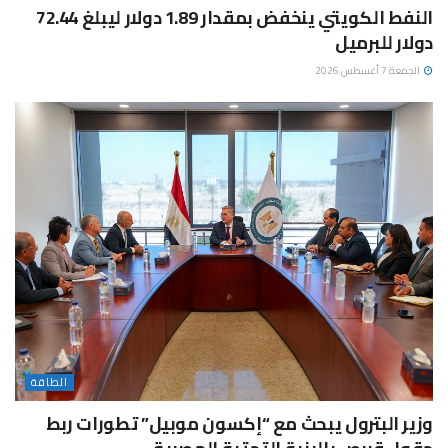
النفط الكويتي ينخفض بمقدار 1.89 دولار ليبلغ 72.44
دولار للبرميل
الجمعة 7 أغسطس 2026
الطاقة
وزير البترول يبحث مع “إكسون موبيل” تطورات ربط