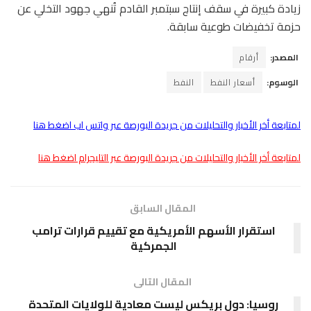
زيادة كبيرة في سقف إنتاج سبتمبر القادم تُنهي جهود التخلي عن
حزمة تخفيضات طوعية سابقة.
المصدر:
أرقام
الوسوم:
أسعار النفط
النفط
لمتابعة أخر الأخبار والتحليلات من جريدة البورصة عبر واتس اب اضغط هنا
لمتابعة أخر الأخبار والتحليلات من جريدة البورصة عبر التليجرام اضغط هنا
المقال السابق
استقرار الأسهم الأمريكية مع تقييم قرارات ترامب
الجمركية
المقال التالى
روسيا: دول بريكس ليست معادية للولايات المتحدة