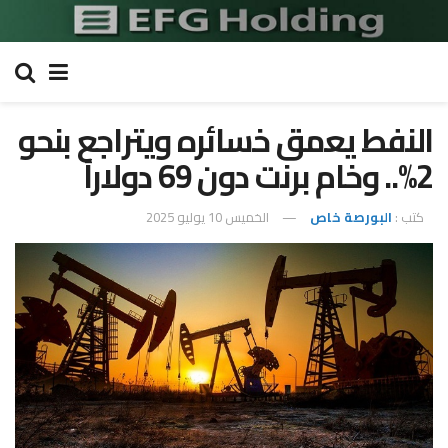
النفط يعمق خسائره ويتراجع بنحو
2%.. وخام برنت دون 69 دولاراً
كتب :
البورصة خاص
الخميس 10 يوليو 2025