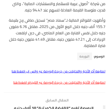
من شركة “أصول عربية للاستثمار والاستشارات المالية”، والتي
قدرت متوسط القيمة العادلة للسهم عند 94.47 جنيه.
وأظهرت القوائم المالية لـ”سماد مصر” تسجيل صافي ربح بقيمة
155.7 ألف جنيه خلال الربع الأول من 2025، مقابل 6.76 مليون
جنيه خلال نفس الفترة من العام الماضي، في حين ارتفعت
الإيرادات إلى 47.21 مليون جنيه، مقابل 41.49 مليون جنيه خلال
فترة المقارنة.
الوسوم:
البورصة
لمتابعة أخر الأخبار والتحليلات من جريدة البورصة عبر واتس اب اضغط هنا
لمتابعة أخر الأخبار والتحليلات من جريدة البورصة عبر التليجرام اضغط هنا
المقال السابق
البورصة تغرم “القابضة الكويتية” 10 ألاف جنيه