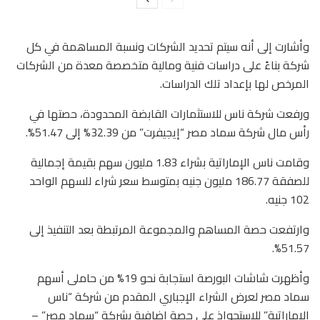
وأشارت إلى أنه سيتم تحديد الشركات ونسبة المساهمة في كل
شركة بناءً على دراسات فنية ومالية متخصصة معدة من الشركات
المرخص لها بإعداد تلك الدراسات.
ورفعت شركة ناس للاستثمارات القابضة المحدودة، حصتها في
رأس مال شركة سماد مصر “إيجيفرت” من 32.39% إلى 51.47%.
وقامت ناس الإماراتية بشراء 1.83 مليون سهم بقيمة إجمالية
للصفقة 186.77 مليون جنيه بمتوسط سعر شراء للسهم الواحد
102 جنيه.
وارتفعت حصة المساهم والمجموعة المرتبطة بعد التنفيذ إلى
51.57%.
وأظهرت شاشات البورصة استجابة نحو 19% من حاملى أسهم
سماد مصر لعرض الشراء الإجباري المقدم من شركة “ناس
الإماراتية” للاستحواذ على حصة إضافية بشركة “سماد مصر” –