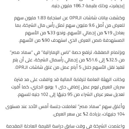
إيجيفرت، وذلك بقيمة 186.7 مليون جنيه.
وكشفت بيانات شاشات الـOPR عن استجابة 1.83 مليون سهم
للعرض من أصل 9.6 مليون سهم تمثل رأس مال الشركة، بما
يعادل 19% من إجمالي الأسهم، ونحو 33% من الأسهم
المستهدفة ضمن العرض الذي استهدف 90% من الأسهم.
وبإتمام الصفقة، ترتفع حصة “ناس الإماراتية” في “سماد مصر”
من 32.5% إلى 51.6% من إجمالي رأسمال الشركة، على أن يتم
تنفيذ نقل الأسهم خلال 5 أيام عمل من غلق شاشات الـOPR.
وكانت الهيئة العامة للرقابة المالية قد وافقت على مد فترة
سريان العرض ليوم عمل إضافي حتى 1 يونيو الجاري، كما أقرت
تعديل سعر عرض الشراء من 95 جنيهًا إلى 102 جنيه للسهم.
وأغلق سهم “سماد مصر” تعاملات جلسة أمس الأحد عند مستوى
104 جنيهات، بزيادة 2% عن سعر العرض.
واعتمدت الشركة في وقت سابق دراسة القيمة العادلة المقدمة