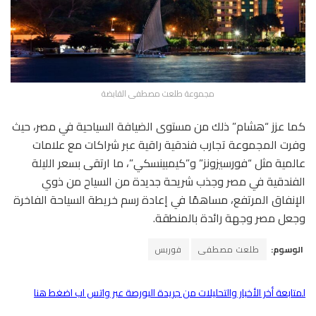
مجموعة طلعت مصطفى القابضة
كما عزز “هشام” ذلك من مستوى الضيافة السياحية في مصر، حيث
وفرت المجموعة تجارب فندقية راقية عبر شراكات مع علامات
عالمية مثل “فورسيزونز” و”كيمبينسكي”، ما ارتقى بسعر الليلة
الفندقية في مصر وجذب شريحة جديدة من السياح من ذوي
الإنفاق المرتفع، مساهمًا في إعادة رسم خريطة السياحة الفاخرة
وجعل مصر وجهة رائدة بالمنطقة.
الوسوم:
طلعت مصطفى
فوربس
لمتابعة أخر الأخبار والتحليلات من جريدة البورصة عبر واتس اب اضغط هنا