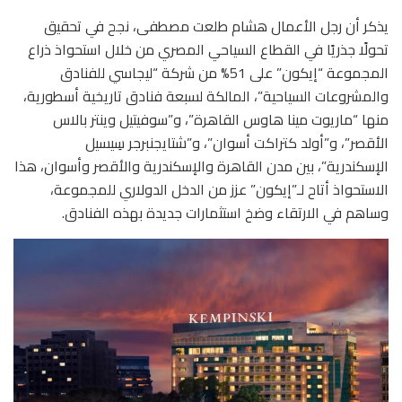
يذكر أن رجل الأعمال هشام طلعت مصطفى، نجح في تحقيق
تحولًا جذريًا في القطاع السياحي المصري من خلال استحواذ ذراع
المجموعة “إيكون” على 51% من شركة “ليجاسي للفنادق
والمشروعات السياحية”، المالكة لسبعة فنادق تاريخية أسطورية،
منها “ماريوت مينا هاوس القاهرة”، و”سوفيتيل وينتر بالاس
الأقصر”، و”أولد كتراكت أسوان”، و”شتايجنبرجر سِيسيل
الإسكندرية”، بين مدن القاهرة والإسكندرية والأقصر وأسوان، هذا
الاستحواذ أتاح لـ”إيكون” عزز من الدخل الدولاري للمجموعة،
وساهم في الارتقاء وضخ استثمارات جديدة بهذه الفنادق.