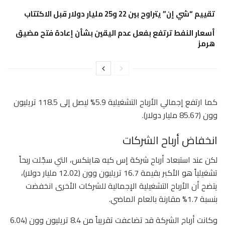
تقييم “شي إن” يتراوح بين 22 و25 مليار دولار قبل الاكتتاب
أسعار النفط ترتفع بفعل عدم اليقين بشأن إعادة فتح مضيق
هرمز
كما ارتفع إجمالي الأرباح التشغيلية 5.9% ليصل إلى 118.5 تريليون
وون (85.67 مليار دولار).
انخفاض أرباح الشركات
لكن عند استبعاد أرباح شركة إس كيه هاينكس، التي سجّلت ربحاً
تشغيلياً هو الأكبر بقيمة 16.7 تريليون وون (12.02 مليار دولار)،
يتضح أن الأرباح التشغيلية الإجمالية للشركات الأخرى انخفضت
بنسبة 1.7% مقارنة بالعام الماضي.
وكانت أرباح الشركة قد تضاعفت تقريباً من 8.4 تريليون وون (6.04