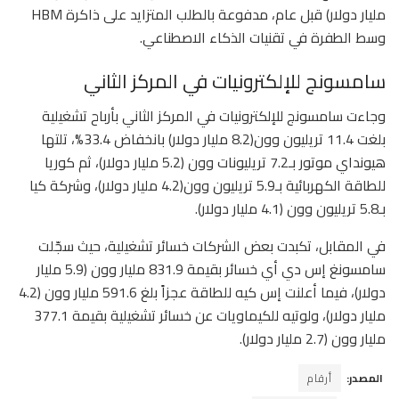
مليار دولار) قبل عام، مدفوعة بالطلب المتزايد على ذاكرة HBM
وسط الطفرة في تقنيات الذكاء الاصطناعي.
سامسونج للإلكترونيات في المركز الثاني
وجاءت سامسونج للإلكترونيات في المركز الثاني بأرباح تشغيلية
بلغت 11.4 تريليون وون(8.2 مليار دولار) بانخفاض 33.4%، تلتها
هيونداي موتور بـ7.2 تريليونات وون (5.2 مليار دولار)، ثم كوريا
للطاقة الكهربائية بـ5.9 تريليون وون(4.2 مليار دولار)، وشركة كيا
بـ5.8 تريليون وون (4.1 مليار دولار).
في المقابل، تكبدت بعض الشركات خسائر تشغيلية، حيث سجّلت
سامسونغ إس دي أي خسائر بقيمة 831.9 مليار وون (5.9 مليار
دولار)، فيما أعلنت إس كيه للطاقة عجزاً بلغ 591.6 مليار وون (4.2
مليار دولار)، ولوتيه للكيماويات عن خسائر تشغيلية بقيمة 377.1
مليار وون (2.7 مليار دولار).
المصدر:
أرقام