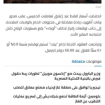
النفط
انخفضت أسعار النفط عند إغلاق تعاملات الخميس، عقب صدور
بيانات أظهرت زيادة مفاجئة في مخزونات الخام بالولايات المتحدة،
إلى جانب توقعات إقرار تحالف “أوبك+” رفع مستويات الإنتاج خلال
اجتماعه المقرر الأحد.
وتراجعت العقود الآجلة لخام “برنت” تسليم نوفمبر بنسبة 0.9% أو
61 سنتًا لتغلق عند 66.99 دولار للبرميل.
موضوعات
متعلقة
وزير البترول يبحث مع “إكسون موبيل” تطورات ربط حقول
قبرص بالبنية التحتية المصرية
نيجيريا توافق على صفقة غاز لإحياء مصنع عملاق للصلب
بلومبرج: أزمة الطاقة تدفع بنجلاديش إلى تسريع عمليات
التنقيب عن الغاز