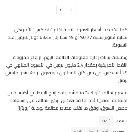
كما انخفضت أسعار العقود الآجلة لخام “نايمكس” الأمريكي
تسليم أكتوبر بنسبة 0.77% أو 49 سنتًا إلى 63.48 دولار للبرميل عند
التسوية.
وكشفت بيانات إدارة معلومات الطاقة، اليوم، ارتفاع مخزونات
النفط الأمريكية بمقدار 2.4 مليون برميل في الأسبوع المنتهي في
29 أغسطس، في حين كان المحللون يتوقعون تراجعًا بنحو مليوني
برميل.
ويعتزم تحالف “أوبك+” مناقشة زيادة إنتاج النفط في أكتوبر خلال
اجتماعه المقرر الأحد، ما قد يعكس تركيز التحالف على استعادة
حصص السوق، وفق ما نقلت مصادر مطلعة لوكالة “رويترز”.
المصدر:
أرقام
الوسوم:
أسعار النفط
النفط