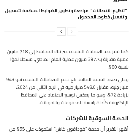
“تنظيم الاتصالات”: مراجعة وتطوير الضوابط المنظمة لتسجيل
وتفعيل خطوط المحمول
كما قفز عدد العمليات المنفذة عبر تلك المحافظ إلى 718 مليون
عملية مقارنة بـ397.7 مليون عملية العام الماضي، مسجلًا نموًا
بنسبة 80%.
وعلى صعيد القيمة المالية، بلغ حجم المعاملات المنفذة نحو 943
مليار جنيه، مقابل 548.6 مليار جنيه في الربع الثاني من 2024،
بزيادة 72%، وهو ما يعكس توسع الاعتماد على المحافظ
الإلكترونية كأداة رئيسية للمدفوعات والتحويلات.
الحصة السوقية للشركات
أظهر التقرير أن خدمة “فودافون كاش” استحوذت على 55% من