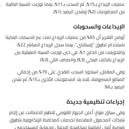
عمليات الإيداع بـ15%، ثم السحب بـ11%، بينما توزعت النسبة الباقية
بين المدفوعات (2%) وشحن الرصيد (1%).
الإيداعات والسحوبات
أوضح التقرير أن 65% من عمليات الإيداع تمت عبر الحسابات البنكية
باستخدام تطبيق “إنستاباي”، بينما سجل الإيداع المباشر 22%،
والتحويلات من الخارج 7%، في حين توزعت النسبة المتبقية بين
الإيداع بالكارت البنكي (3%) والصراف الآلي (3%).
وفي المقابل، استحوذ السحب النقدي على 79% من إجمالي
المبالغ المصروفة، تلاه بند المدفوعات الأخرى بـ15%، ثم شحن
الرصيد بـ6%.
إجراءات تنظيمية جديدة
وفي سياق موازٍ، أعلن الجهاز القومي لتنظيم الاتصالات عن إلزام
شركات المحمول المقدمة لخدمات المحافظ الإلكترونية بتطبيق
ضوابط أمان إضافية لمكافحة الاحتيال وحماية المستخدمين.