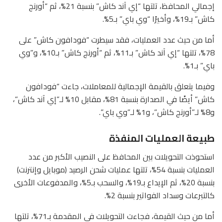
إجمالي المحافظ، تلتها “إي آند كاش” بنسبة 21%، ثم “أورنج
كاش” بـ19%، وأخيرًا “وي باي” بـ5%.
أما من حيث عدد العمليات، فقد سيطرت “فودافون كاش” على
78%، تلتها “إي آند كاش” بـ11%، ثم “أورنج كاش” بـ10%، و”وي
باي” بـ1%.
وفيما يتعلق بالقيمة الإجمالية للمعاملات، جاءت “فودافون
كاش” أيضًا في الصدارة بنسبة 81%، مقابل 10% لـ”إي آند كاش”،
و8% لـ”أورنج كاش”، و1% لـ”وي باي”.
طبيعة العمليات المنفذة
استحوذت التحويلات بين المحافظ على النصيب الأكبر من عدد
العمليات بنسبة 54%، تلتها عمليات شحن الرصيد (موبايل وإنترنت)
بنسبة 20%، ثم الإيداع بـ19%، والسحب بـ5%، والمدفوعات الأخرى
كالتبرعات وسداد الفواتير بنسبة 2%.
أما من حيث القيمة، فجاءت التحويلات في المقدمة بـ71%، تلتها