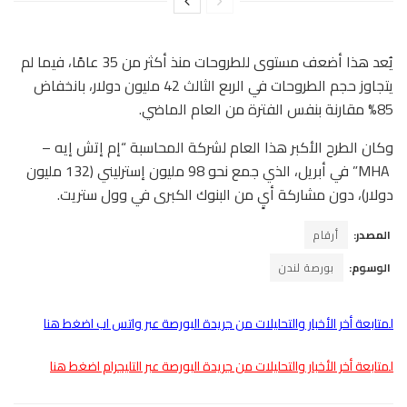
يُعد هذا أضعف مستوى للطروحات منذ أكثر من 35 عامًا، فيما لم
يتجاوز حجم الطروحات في الربع الثالث 42 مليون دولار، بانخفاض
85% مقارنة بنفس الفترة من العام الماضي.
وكان الطرح الأكبر هذا العام لشركة المحاسبة “إم إتش إيه –
MHA” في أبريل، الذي جمع نحو 98 مليون إسترليني (132 مليون
دولار)، دون مشاركة أيٍ من البنوك الكبرى في وول ستريت.
المصدر:
أرقام
الوسوم:
بورصة لندن
لمتابعة أخر الأخبار والتحليلات من جريدة البورصة عبر واتس اب اضغط هنا
لمتابعة أخر الأخبار والتحليلات من جريدة البورصة عبر التليجرام اضغط هنا