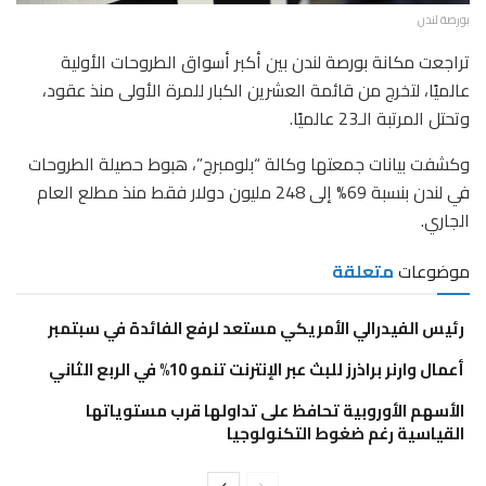
بورصة لندن
تراجعت مكانة بورصة لندن بين أكبر أسواق الطروحات الأولية
عالميًا، لتخرج من قائمة العشرين الكبار للمرة الأولى منذ عقود،
وتحتل المرتبة الـ23 عالميًا.
وكشفت بيانات جمعتها وكالة “بلومبرج”، هبوط حصيلة الطروحات
في لندن بنسبة 69% إلى 248 مليون دولار فقط منذ مطلع العام
الجاري.
موضوعات
متعلقة
رئيس الفيدرالي الأمريكي مستعد لرفع الفائدة في سبتمبر
أعمال وارنر براذرز للبث عبر الإنترنت تنمو 10% في الربع الثاني
الأسهم الأوروبية تحافظ على تداولها قرب مستوياتها
القياسية رغم ضغوط التكنولوجيا