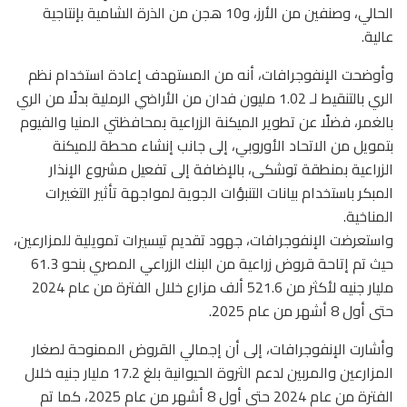
الحالي، وصنفين من الأرز، و10 هجن من الذرة الشامية بإنتاجية
عالية.
وأوضحت الإنفوجرافات، أنه من المستهدف إعادة استخدام نظم
الري بالتنقيط لـ 1.02 مليون فدان من الأراضي الرملية بدلًا من الري
بالغمر، فضلًا عن تطوير الميكنة الزراعية بمحافظتي المنيا والفيوم
بتمويل من الاتحاد الأوروبي، إلى جانب إنشاء محطة للميكنة
الزراعية بمنطقة توشكى، بالإضافة إلى تفعيل مشروع الإنذار
المبكر باستخدام بيانات التنبؤات الجوية لمواجهة تأثير التغيرات
المناخية.
واستعرضت الإنفوجرافات، جهود تقديم تيسيرات تمويلية للمزارعين،
حيث تم إتاحة قروض زراعية من البنك الزراعي المصري بنحو 61.3
مليار جنيه لأكثر من 521.6 ألف مزارع خلال الفترة من عام 2024
حتى أول 8 أشهر من عام 2025.
وأشارت الإنفوجرافات، إلى أن إجمالي القروض الممنوحة لصغار
المزارعين والمربين لدعم الثروة الحيوانية بلغ 17.2 مليار جنيه خلال
الفترة من عام 2024 حتى أول 8 أشهر من عام 2025، كما تم