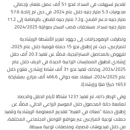
تقديم تسهيلات في السداد لنحو 51 ألف عميل متعثر، بإجمالي
مديونيات 5.3 مليار جنيه خلال عام 2024، في حين تم إتاحة 57.6
مليار جنيه لدعم القمح، و7.2 مليار جنيه للقطن، بالإضافة إلى 11.2
مليار جنيه لسداد مستحقات قصب السكر بموازنة 2024/2025.
وتطرقت الإنفوجرافات إلى جهود تعزيز الأنشطة الإرشادية
للمزارعين، حيث تم إطلاق نحو 15 حملة قومية خلال عام 2025،
للنهوض بالمحاصيل الاستراتيجية، فضلًا عن تنفيذ 20.3 ألف حقل
إرشادي لتطبيق الممارسات الزراعية الجيدة في الريف خلال عام
2024/2025، وكذلك تنفيذ نحو 31 ألف نشاط إرشادي متنوع خلال
عام 2024/2025، استفاد منه حوالي 466.6 ألف مزارع، بمشاركة
1653 خبيرًا فنيًا وإرشاديًا.
وفي الإطار ذاته، تم تنفيذ 1237 نشاطًا لأيام الحقل والحصاد
لمتابعة حالة المحصول خلال الموسم الزراعي الحالي، فضلًا عن
إطلاق حملة “معاك في الغيط” لتقديم المعلومة الإرشادية وتنفيذ
حملات توعية المزارعين عبر مواقع التواصل الاجتماعي المختلفة،
من خلال فيديوهات قصيرة، وملصقات توعية بسيطة.