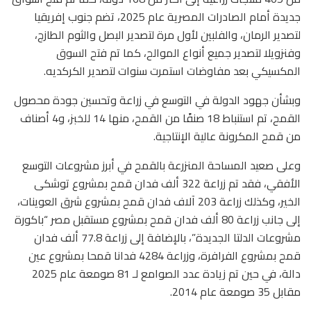
جديدة أمام الصادرات المصرية عام 2025، تضم جنوب إفريقيا
لتصدير الرمان، والفلبين لأول مرة لتصدير البصل والثوم الطازج،
وفنزويلا لتصدير جميع أنواع الموالح، كما تم فتح السوق
المكسيكي بعد مفاوضات استمرت سنوات لتصدير الكركديه.
وبشأن جهود الدولة في التوسع في زراعة وتحسين جودة محصول
القمح، تم استنباط 18 صنفًا من القمح، منها 14 للخبز، و4 أصناف
من قمح المكرونة عالية الإنتاجية.
وعلى صعيد المساحة المنزرعة بالقمح في أبرز مشروعات التوسع
الأفقي، فقد تم زراعة 322 ألف فدان قمح بمشروع توشكى
الخير، وكذلك زراعة 203 آلاف فدان قمح بمشروع شرق العوينات،
إلى جانب زراعة 80 ألف فدان قمح بمشروع مستقبل مصر “باكورة
مشروعات الدلتا الجديدة”، بالإضافة إلى زراعة 77.8 ألف فدان
قمح بمشروع الفرافرة، وزراعة 4284 فدانا قمحا بمشروع عين
دالة، في حين تم زيادة عدد الصوامع لـ 81 صومعة عام 2025
مقابل 35 صومعة عام 2014.