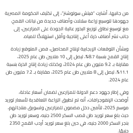
من جانبها، أشارت “فيتش سولوشنز”، إلى تكثيف الحكومة المصرية
جهودها لتوسيع زراعة سلالات وأصناف جديدة من نباتات القمح،
مع توسيع نطاق توزيع البذور عالية الجودة على المزارعين، إلى
جانب نشر أصناف ذرة أعلى إنتاجية وأقل استهلاكًا للمياه.
وبشأن التوقعات الإيجابية لإنتاج المحاصيل، فمن المتوقع زيادة
إنتاج القمح بنسبة 8.7%، ليصل إلى 10 ملايين طن عام 2025،
مقارنة بـ 9.2 مليون طن عام 2024، وكذلك زيادة إنتاج الذرة بنسبة
11.1%، ليصل إلى 8 ملايين طن عام 2025، مقارنة بـ 7.2 مليون طن
عام 2024.
وفي إطار جهود دعم الدولة للمزارعين لضمان أسعار عادلة،
أوضحت الإنفوجرافات، أنه تم تطبيق الزراعة التعاقدية لأسعار توريد
موسم 2025، لتأمين دخل مضمون للمزارعين وتسويق منتجاتهم،
حيث بلغ سعر توريد طن قصب السكر 2500 جنيه، وسعر توريد طن
بنجر السكر 2000 جنيه، في حين بلغ سعر توريد أردب القمح 2350
جنيهًا.