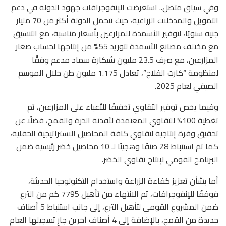
وفي سياق متصل.. استعرضت الإنفوجرافات جهود الدولة في دعم
التمويل والمدخلات الزراعية، حيث تتحمل الدولة أكثر من 70 مليار
جنيه سنويًا، لتوفير الأسمدة للمزارعين بأسعار مناسبة، مع التنسيق
مع مختلف مصانع الأسمدة لتوريد 55% من إنتاجها لحساب صغار
المزارعين، مع صرف 23.5 مليون شيكارة سماد مدعم وفقًا
لمنظومة “كارت الفلاح”، تعادل 1.175 مليون طن خلال الموسم
الصيفي لعام 2025.
وفيما يخص توفير التقاوي تخفيفًا للأعباء على المزارعين، تم
تغطية 100% للتقاوي المعتمدة لأفدنة الذرة والقمح، فضلًا عن
تحقيق وفرة إنتاجية لتقاوي كافة المحاصيل الاستراتيجية الحقلية،
كما تم استنباط 28 صنفًا وهجينًا لـ 10 محاصيل خضر رئيسية ضمن
البرنامج القومي لإنتاج تقاوي الخضر.
أما بشأن تعزيز كفاءة الزراعة واستخدام التكنولوجيا الحديثة،
فوفقًا للإنفوجرافات، تم الانتهاء من تأهيل 7795 كم من الترع
ضمن المشروع القومي لتأهيل الترع، إلى جانب استنباط 5 أصناف
جديدة من القمح، بالإضافة إلى 4 أصناف آخرين جارٍ تسجيلها العام