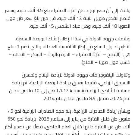
ولفت إلى أن سعر توريد طن الذرة الصفراء بلغ 9.5 ألف جنيه، وسعر
قنطار القطن طويل التيلة 12 ألف جنيه، في حين بلغ سعر طن فول
الصويا 18 ألف جنيه، وطن عباد الشمس 15 ألف جنيه.
وشملت جهود الدولة في هذا الإطار، إنشاء البورصة السلعية
لتنظيم تداول السلع في إطار التنافسية العادلة، والتي تضم 7 سلع
هي: (القمح – الذرة الصفراء – الذرة والردة – السكر – النخالة –
كسب فول صويا – الملح).
وتناولت الإنفوجرافات جهود الدولة لزيادة الإنتاج وتحسين
التسويق الزراعي، ففيما يتعلق بزيادة الرقعة الزراعية، تم زيادة
مساحة الأراضي الزراعية بنسبة 12.4%، لتصل إلى 10 ملايين فدان
عام 2024، مقابل 8.9 ملايين فدان عام 2014.
وبشأن زيادة الصادرات الزراعية، بلغ حجم الصادرات الزراعية نحو 7.5
مليون طن خلال الفترة من يناير إلى سبتمبر 2025، بزيادة نحو 650
ألف طن عن الفترة ذاتها خلال العام الماضي، فضلًا عن تصدير أكثر
من 405 منتجات زراعية إلى أكثر من 168 دولة، كما تم فتح أسواق