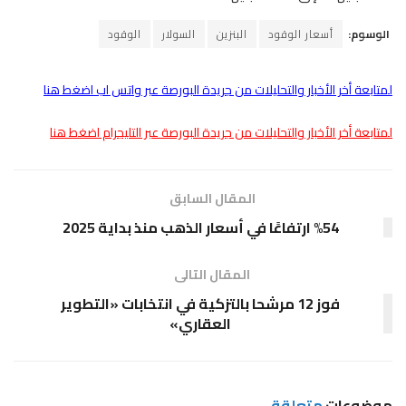
الوسوم:
أسعار الوقود
البنزين
السولار
الوقود
لمتابعة أخر الأخبار والتحليلات من جريدة البورصة عبر واتس اب اضغط هنا
لمتابعة أخر الأخبار والتحليلات من جريدة البورصة عبر التليجرام اضغط هنا
المقال السابق
%54 ارتفاعًا في أسعار الذهب منذ بداية 2025
المقال التالى
فوز 12 مرشحا بالتزكية في انتخابات «التطوير
العقاري»
موضوعات
متعلقة