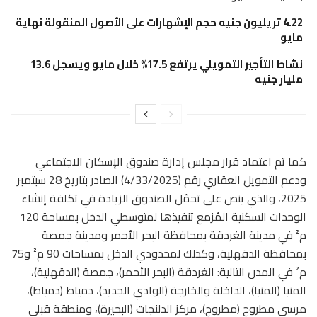
4.22 تريليون جنيه حجم الإشهارات على الأصول المنقولة نهاية
مايو
نشاط التأجير التمويلي يرتفع 17.5% خلال مايو ويسجل 13.6
مليار جنيه
كما تم اعتماد قرار مجلس إدارة صندوق الإسكان الاجتماعي
ودعم التمويل العقاري رقم (4/33/2025) الصادر بتاريخ 28 سبتمبر
2025، والذي ينص على تحمّل الصندوق الزيادة في تكلفة إنشاء
الوحدات السكنية المُزمع تنفيذها لمتوسطي الدخل بمساحة 120
م² في مدينة الغردقة بمحافظة البحر الأحمر ومدينة جمصة
بمحافظة الدقهلية، وكذلك لمحدودي الدخل بمساحات 90 م² و75
م² في المدن التالية: الغردقة (البحر الأحمر)، جمصة (الدقهلية)،
المنيا (المنيا)، الداخلة والخارجة (الوادي الجديد)، دمياط (دمياط)،
مرسى مطروح (مطروح)، مركز الدلنجات (البحيرة)، ومنطقة قبلي