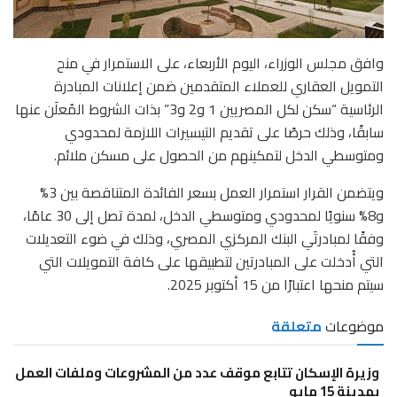
وافق مجلس الوزراء، اليوم الأربعاء، على الاستمرار في منح
التمويل العقاري للعملاء المتقدمين ضمن إعلانات المبادرة
الرئاسية “سكن لكل المصريين 1 و2 و3” بذات الشروط المُعلَن عنها
سابقًا، وذلك حرصًا على تقديم التيسيرات اللازمة لمحدودي
ومتوسطي الدخل لتمكينهم من الحصول على مسكن ملائم.
ويتضمن القرار استمرار العمل بسعر الفائدة المتناقصة بين 3%
و8% سنويًا لمحدودي ومتوسطي الدخل، لمدة تصل إلى 30 عامًا،
وفقًا لمبادرتَي البنك المركزي المصري، وذلك في ضوء التعديلات
التي أُدخلت على المبادرتين لتطبيقها على كافة التمويلات التي
سيتم منحها اعتبارًا من 15 أكتوبر 2025.
موضوعات
متعلقة
وزيرة الإسكان تتابع موقف عدد من المشروعات وملفات العمل
بمدينة 15 مايو