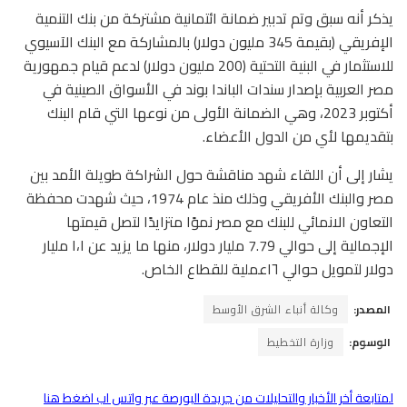
يذكر أنه سبق وتم تدبير ضمانة ائتمانية مشتركة من بنك التنمية
الإفريقي (بقيمة 345 مليون دولار) بالمشاركة مع البنك الآسيوي
للاستثمار في البنية التحتية (200 مليون دولار) لدعم قيام جمهورية
مصر العربية بإصدار سندات الباندا بوند في الأسواق الصينية في
أكتوبر 2023، وهي الضمانة الأولى من نوعها التي قام البنك
بتقديمها لأي من الدول الأعضاء.
يشار إلى أن اللقاء شهد مناقشة حول الشراكة طويلة الأمد بين
مصر والبنك الأفريقي وذلك منذ عام 1974، حيث شهدت محفظة
التعاون الانمائي للبنك مع مصر نموًا متزايدًا لتصل قيمتها
الإجمالية إلى حوالي 7.79 مليار دولار، منها ما يزيد عن ١،١ مليار
دولار لتمويل حوالي ١٦عملية للقطاع الخاص.
المصدر:
وكالة أنباء الشرق الأوسط
الوسوم:
وزارة التخطيط
لمتابعة أخر الأخبار والتحليلات من جريدة البورصة عبر واتس اب اضغط هنا