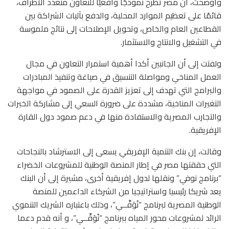
وأوضحت، أن مصر تطرح نموذجًا واقعيًا للتعاون متعدد الأطراف،
قائمًا على تعظيم الموارد المحلية، والدفع بآليات الشراكة بين
القطاعين العام والخاص، وتحويل الإصلاحات إلى نتائج ملموسة
في التشغيل والانتاج والاستثمار.
ولفتت إلى أن الجانبين أكدا أهمية استمرار التعاون في مجال
العمل المناخي ومواصلة التنسيق في صياغة وتنفيذ المبادرات
والبرامج التي تهدف إلى تعزيز القدرة على الصمود في مواجهة
التغيرات المناخية، مشددة على ضرورة السعي إلى مشاركة الخبرات
والتجارب المصرية والاستفادة منها في دعم صمود دول القارة
الإفريقية.
وقالت، إن بنك التنمية الإفريقي يسعى إلى الاسترشاد بالنجاحات
التي حققتها مصر في إطار المنصة الوطنية للمشروعات الخضراء
“برنامج نوفي” ونقلها لدول إفريقية أخرى، مشيرة إلى أن البنك
يعد شريكا رئيسيا واستراتيجيا من الشركاء الداعمين للمنصة
الوطنية المصرية لبرنامج “نُوَفِّــي”، وذلك باعتباره الشريك التنموي
الرائد لمشروعات محور المياه ببرنامج “نُوَفِّــي”، و أنه قدم دعما