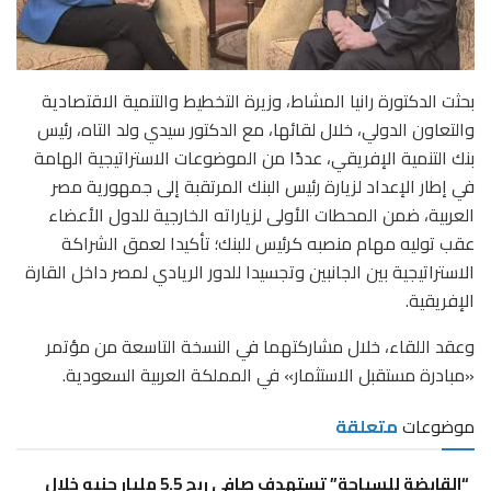
بحثت الدكتورة رانيا المشاط، وزيرة التخطيط والتنمية الاقتصادية
والتعاون الدولي، خلال لقائها، مع الدكتور سيدي ولد التاه، رئيس
بنك التنمية الإفريقي، عددًا من الموضوعات الاستراتيجية الهامة
في إطار الإعداد لزيارة رئيس البنك المرتقبة إلى جمهورية مصر
العربية، ضمن المحطات الأولى لزياراته الخارجية للدول الأعضاء
عقب توليه مهام منصبه كرئيس للبنك؛ تأكيدا لعمق الشراكة
الاستراتيجية بين الجانبين وتجسيدا للدور الريادي لمصر داخل القارة
الإفريقية.
وعقد اللقاء، خلال مشاركتهما في النسخة التاسعة من مؤتمر
«مبادرة مستقبل الاستثمار» في المملكة العربية السعودية.
موضوعات
متعلقة
“القابضة للسياحة” تستهدف صافي ربح 5.5 مليار جنيه خلال