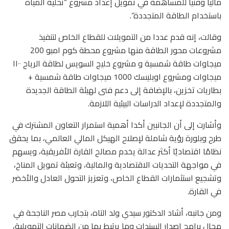
ماليا وفنيا للمساهمة في تمويل إعداد مشروع “تحلية المياه
باستخدام الطاقة المتجددة”.
وقالت، إنه قدم عددا من التمويلات للقطاع الخاص لتنفيذ
مشروعات محور الطاقة منها مشروع محطة كوم امبو 200
ميجاوات طاقة شمسية و مشروع خليج السويس لطاقة الرياح ١١٠٠
ميجاوات ومشروع اوبليسك 1000 ميجاوات طاقة شمسية +
بطاريات تخزين، بالإضافة إلى دعم فنى لهيئة الطاقة الجديدة
والمتجددة لإعداد الدراسات البيئية اللازمة.
وأشارت إلى أن الجانبين أكدا أهمية استمرار التعاون المشترك في
طرح وبلورة رؤية شاملة لإصلاح الهيكل المالي العالمي، بما يحقق
نظامًا اقتصاديًا أكثر عدالة يخدم مصالح القارة الأفريقية، ويسهم
في مواجهة التحديات الاقتصادية والمالية، وتعبئة تمويل المناخ،
وتشجيع استثمارات القطاع الخاص، وتعزيز التحول العادل والأخضر
في القارة.
ومن جانبه، أشاد الدكتور سيدي ولد التاه، بتجارب مصر الناجحة في
مجال برامج إصدار السندات وما يرتبط بها من الضمانات التمويلية،