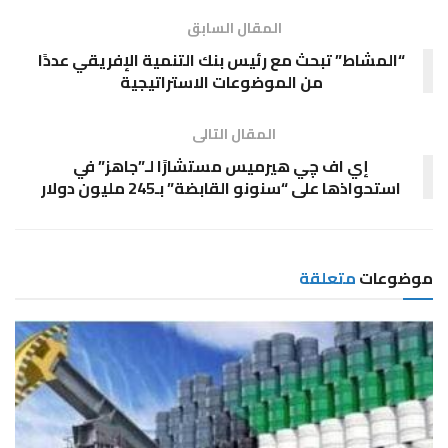
المقال السابق
“المشاط” تبحث مع رئيس بنك التنمية الإفريقي عددًا
من الموضوعات الاستراتيجية
المقال التالى
إي اف چي هيرميس مستشارًا لـ”جاهز” في
استحواذها على “سنونو القابضة” بـ245 مليون دولار
موضوعات
متعلقة