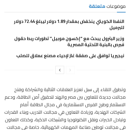
موضوعات
متعلقة
النفط الكويتي ينخفض بمقدار 1.89 دولار ليبلغ 72.44 دولار
للبرميل
وزير البترول يبحث مع “إكسون موبيل” تطورات ربط حقول
قبرص بالبنية التحتية المصرية
نيجيريا توافق على صفقة غاز لإحياء مصنع عملاق للصلب
وتطرق اللقاء إلى سبل تعزيز العلاقات الثنائية والشراكة وفتح
مجالات جديدة للتعاون بين مصر والهند لتحقيق أمن الطاقة، ودعم
الاستثمار وطرح الفرص الاستثمارية في مجال الطاقة أمام
الشركات الهندية، وزيادة التعاون في مجالات التدريب وبناء القدرات
وتبادل الخبرات ونقل التكنولوجيا والشبكات الذكية، وكذلك التعاون
في مجالات توطين صناعة المهمات الكهربائية، خاصة في مجالات