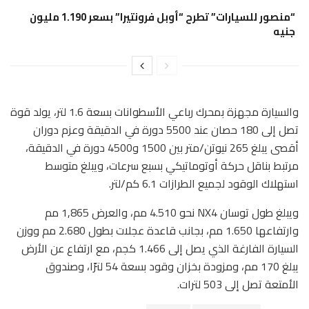
“منصور للسيارات” تطرح “أوبل فرونتيرا” بسعر 1.190 مليون
جنيه
والسيارة مجهزة بمحرك رباعي الأسطوانات بسعة 1.6 لتر، يولد قوة
تصل إلى 180 حصان عند 5500 دورة في الدقيقة وعزم دوران
أقصى يبلغ 265 نيوتن/متر بين 1500 و4500 دورة في الدقيقة،
مرتبط بناقل حركة أوتوماتيكي بسبع سرعات، ويبلغ متوسط
استهلاك الوقود لجميع الطرازات 6.1 كم/لتر.
ويبلغ طول توسان NX4 نحو 4.510 مم، والعرض 1,865 مم
وارتفاعها 1.650 مم، بجانب قاعدة عجلات بطول 2.680 مم ووزن
السيارة الفارغة الذي يصل إلى 1.466 كجم، مع ارتفاع عن الأرض
يبلغ 170 مم، ومزودة بخزان وقود بسعة 54 لترًا، وصندوق
الأمتعة تصل إلى 503 لترات.