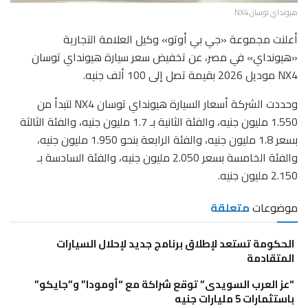
هيونداي توسان NX4
أعلنت مجموعة «جي بي أوتو» وكيل العلامة التجارية
«هيونداي» في مصر، عن تخفيض سعر سيارة هيونداي توسان
NX4 موديل 2026 بقيمة تصل إلى 100 ألف جنيه.
وحددت الشركة أسعار السيارة هيونداي توسان NX4 لتبدأ من
1.550 مليون جنيه، والفئة الثانية بـ 1.7 مليون جنيه، والفئة الثالثة
بسعر 1.8 مليون جنيه، والفئة الرابعة بنحو 1.950 مليون جنيه،
والفئة الخامسة بسعر 2.050 مليون جنيه، والفئة السادسة بـ
2.150 مليون جنيه.
موضوعات
متعلقة
الحكومة تستعد لإطلاق برنامج جديد لإحلال السيارات
المتقادمة
“عز العرب السويدى” توقع شراكة مع “أومودا” و”جايكو”
باستثمارات 5 مليارات جنيه