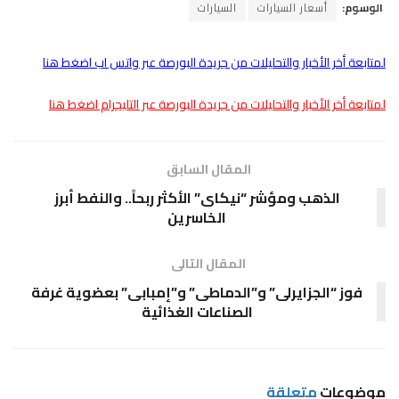
الوسوم:
أسعار السيارات
السيارات
لمتابعة أخر الأخبار والتحليلات من جريدة البورصة عبر واتس اب اضغط هنا
لمتابعة أخر الأخبار والتحليلات من جريدة البورصة عبر التليجرام اضغط هنا
المقال السابق
الذهب ومؤشر “نيكاى” الأكثر ربحاً.. والنفط أبرز
الخاسرين
المقال التالى
فوز “الجزايرلى” و”الدماطى” و”إمبابى” بعضوية غرفة
الصناعات الغذائية
موضوعات
متعلقة