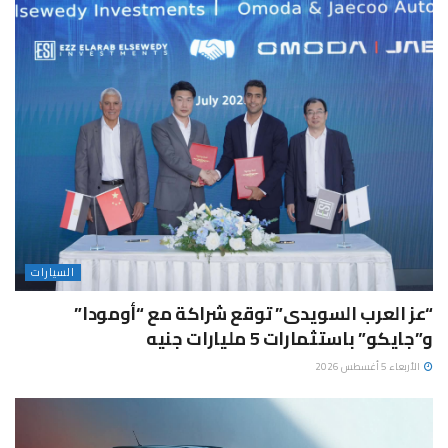
السيارات
“عز العرب السويدى” توقع شراكة مع “أومودا”
و”جايكو” باستثمارات 5 مليارات جنيه
الأربعاء 5 أغسطس 2026