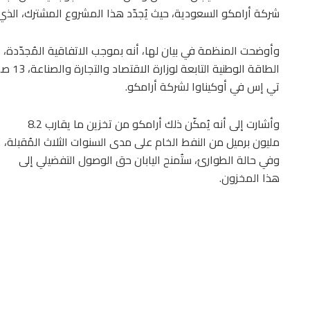
شركة أرامكو السعودية، حيث يُجدّد هذا المشروع المشترك، الذي بدأ عام 2010، كل 3 سنوات من
وأوضحت المنظمة في بيان لها، أنه بموجب الاتفاقية المُجدّدة، ت
الطاقة
تي إس في أوكيناوا لشركة أرامكو.
وأشارت إلى أنه يُمكّن ذلك أرامكو من تخزين ما يقارب 8.2
مليون برميل من النفط الخام على مدى السنوات الثلاث المُقبلة،
وفي حالة الطوارئ، ستُمنح اليابان حق الوصول التفضيلي إلى
هذا المخزون.