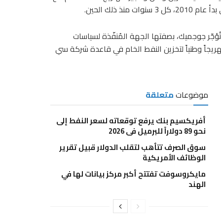
ذ ذلك الحين.
ُؤجّر جوجميك، بصفتها الجهة المُنفّذة لسياسات
 الوطنية التابعة لوزارة الاقتصاد والتجارة والصناعة، 13 صهريجاً وطنياً لتخزين النفط الخام في قاعدة شركة سي
موضوعات
متعلقة
أفريكسيم بنك يرفع توقعاته لسعر النفط إلى
نحو 89 دولاراً للبرميل في 2026
سوق الصرف تتأهب لتقلب الدولار قبيل تقرير
الوظائف الأمريكية
مايكروسوفت تفتتح أكبر مركز بيانات لها في
الهند