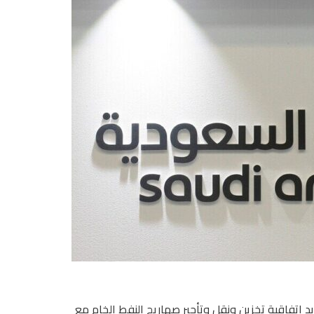
 اتفاقية تخزين ونقل وتأجير صهاريج النفط الخام مع