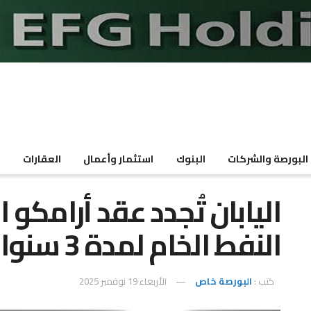
البورصة والشركات
البنوك
استثمار وأعمال
العقارات
م
اليابان تُجدد عقد أرامكو
النفط الخام لمدة 3 سنوات
كتب :
البورصة خاص
الأربعاء 19 نوفمبر 2025