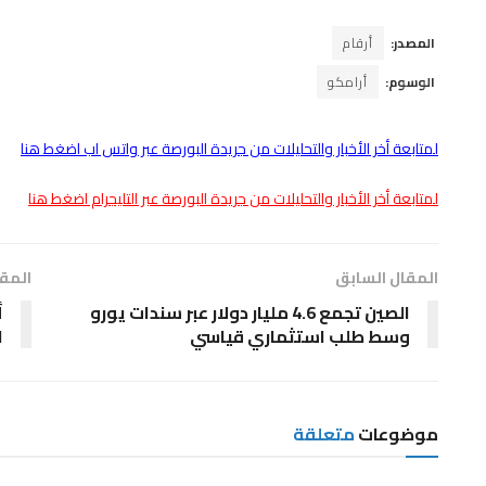
المصدر:
أرقام
الوسوم:
أرامكو
لمتابعة أخر الأخبار والتحليلات من جريدة البورصة عبر واتس اب اضغط هنا
لمتابعة أخر الأخبار والتحليلات من جريدة البورصة عبر التليجرام اضغط هنا
المقال السابق
المقا
الصين تجمع 4.6 مليار دولار عبر سندات يورو
أ
وسط طلب استثماري قياسي
ا
موضوعات
متعلقة