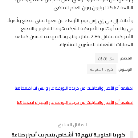
البالغة 25.62 تريليون وون العام الماضي.
وأعلنت إل جي إي إس يوم الأربعاء عن بيعها مبنى مصنع وأصولًا
في ولاية أوهايو الأمريكية لشركة هوندا للتطوير والتصنيع
الأمريكية مقابل 2.86 مليار دولار، وذلك بهدف تحسين كفاءة
العمليات التشغيلية للمشروع المشترك.
المصدر:
سي إن إن
الوسوم:
كوريا الجنوبية
لمتابعة أخر الأخبار والتحليلات من جريدة البورصة عبر واتس اب اضغط هنا
لمتابعة أخر الأخبار والتحليلات من جريدة البورصة عبر التليجرام اضغط هنا
المقال السابق
كوريا الجنوبية تتهم 10 أشخاص بتسريب أسرار صناعة