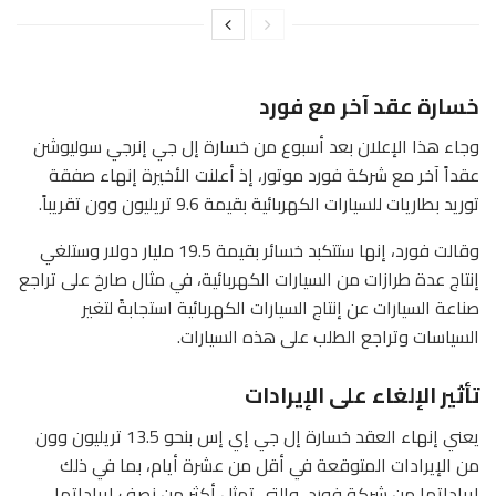
خسارة عقد آخر مع فورد
وجاء هذا الإعلان بعد أسبوع من خسارة إل جي إنرجي سوليوشن
عقداً آخر مع شركة فورد موتور، إذ أعلنت الأخيرة إنهاء صفقة
توريد بطاريات للسيارات الكهربائية بقيمة 9.6 تريليون وون تقريباً.
وقالت فورد، إنها ستتكبد خسائر بقيمة 19.5 مليار دولار وستلغي
إنتاج عدة طرازات من السيارات الكهربائية، في مثال صارخ على تراجع
صناعة السيارات عن إنتاج السيارات الكهربائية استجابةً لتغير
السياسات وتراجع الطلب على هذه السيارات.
تأثير الإلغاء على الإيرادات
يعني إنهاء العقد خسارة إل جي إي إس بنحو 13.5 تريليون وون
من الإيرادات المتوقعة في أقل من عشرة أيام، بما في ذلك
إيراداتها من شركة فورد، والتي تمثل أكثر من نصف إيراداتها