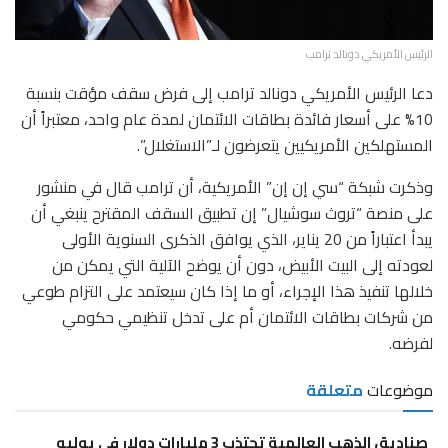
الرئيس الأمريكي دونالد ترامب
دعا الرئيس الأمريكي دونالد ترامب إلى فرض سقف مؤقت بنسبة
10% على أسعار فائدة بطاقات الائتمان لمدة عام واحد، معتبراً أن
المستهلكين الأمريكيين يتعرضون لـ”الاستغلال”.
وذكرت شبكة “سي إن إن” الأمريكية، أن ترامب قال في منشور
على منصة “تروث سوشيال” إن تطبيق السقف المقترح ينبغي أن
يبدأ اعتباراً من 20 يناير، الذي يوافق الذكرى السنوية الأولى
لعودته إلى البيت الأبيض، دون أن يوضح الآلية التي يمكن من
خلالها تنفيذ هذا الإجراء، أو ما إذا كان سيعتمد على التزام طوعي
من شركات بطاقات الائتمان أم على تدخل تنظيمي حكومي
لفرضه.
موضوعات
متعلقة
صناديق الذهب العالمية تجتذب 3 مليارات دولار في يوليو