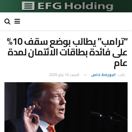
“ترامب” يطالب بوضع سقف 10%
على فائدة بطاقات الائتمان لمدة
عام
كتب :
البورصة خاص
السبت 10 يناير 2026