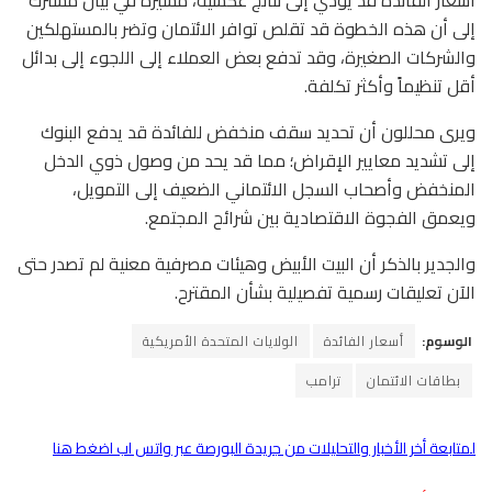
أسعار الفائدة قد يؤدي إلى نتائج عكسية، مشيرة في بيان مشترك
إلى أن هذه الخطوة قد تقلص توافر الائتمان وتضر بالمستهلكين
والشركات الصغيرة، وقد تدفع بعض العملاء إلى اللجوء إلى بدائل
أقل تنظيماً وأكثر تكلفة.
ويرى محللون أن تحديد سقف منخفض للفائدة قد يدفع البنوك
إلى تشديد معايير الإقراض؛ مما قد يحد من وصول ذوي الدخل
المنخفض وأصحاب السجل الائتماني الضعيف إلى التمويل،
ويعمق الفجوة الاقتصادية بين شرائح المجتمع.
والجدير بالذكر أن البيت الأبيض وهيئات مصرفية معنية لم تصدر حتى
الآن تعليقات رسمية تفصيلية بشأن المقترح.
الوسوم:
أسعار الفائدة
الولايات المتحدة الأمريكية
بطاقات الائتمان
ترامب
لمتابعة أخر الأخبار والتحليلات من جريدة البورصة عبر واتس اب اضغط هنا