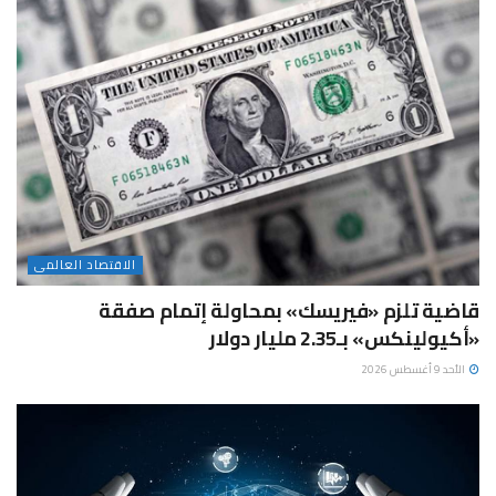
الاقتصاد العالمى
قاضية تلزم «فيريسك» بمحاولة إتمام صفقة
«أكيولينكس» بـ2.35 مليار دولار
الأحد 9 أغسطس 2026