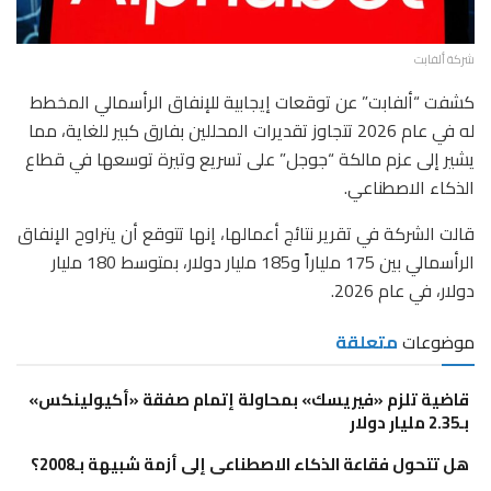
شركة ألفابت
كشفت “ألفابت” عن توقعات إيجابية للإنفاق الرأسمالي المخطط
له في عام 2026 تتجاوز تقديرات المحللين بفارق كبير للغاية، مما
يشير إلى عزم مالكة “جوجل” على تسريع وتيرة توسعها في قطاع
الذكاء الاصطناعي.
قالت الشركة في تقرير نتائج أعمالها، إنها تتوقع أن يتراوح الإنفاق
الرأسمالي بين 175 ملياراً و185 مليار دولار، بمتوسط 180 مليار
دولار، في عام 2026.
موضوعات
متعلقة
قاضية تلزم «فيريسك» بمحاولة إتمام صفقة «أكيولينكس»
بـ2.35 مليار دولار
هل تتحول فقاعة الذكاء الاصطناعى إلى أزمة شبيهة بـ2008؟