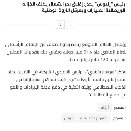
رئيس “إنيوس” يحذر: إغلاق بحر الشمال يكلف الخزانة
البريطانية المليارات ويعرقل الثروة الوطنية
ويُعادل النطاق المتوقع زيادة بنحو الضعف عن الإنفاق الرأسمالي
للعام الماضي عند 91.4 مليار دولار، ويقارن ذلك بتقديرات المحللين
عند قرابة 120 مليار دولار فقط.
وذكر “سوندار بيتشاي”، الرئيس التنفيذي للشركة، في التقرير الصادر
عقب إغلاق جلسة الأربعاء: “نرى كيف تُساهم استثماراتنا في
الذكاء الاصطناعي وبنيته التحتية في دفع عجلة الإيرادات والنمو
في جميع القطاعات”.
المصدر:
أرقام
الوسوم:
الأسهم الأمريكية
جوجل