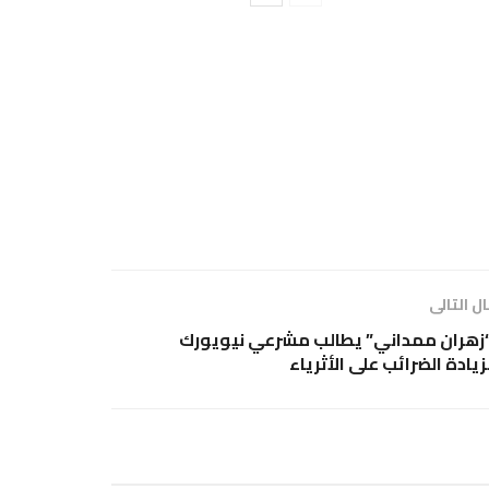
ل التالى
زهران ممداني” يطالب مشرعي نيويورك
زيادة الضرائب على الأثرياء