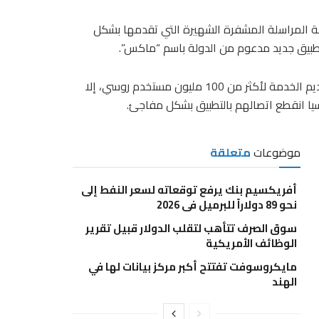
ة المراسلة المشفرة الشهيرة التي تقدمها بشكل
بيق جديد مدعوم من الدولة باسم “ماكس”.
وأوضحت “واتساب” أنها تبذل قصارى جهدها لضمان استمرار تقديم الخدمة لأكثر من 100 مليون مستخدم روسي، إلا
سيا انقطع اتصالهم بالتطبيق بشكل مفاجئ.
موضوعات
متعلقة
أفريكسيم بنك يرفع توقعاته لسعر النفط إلى
نحو 89 دولاراً للبرميل في 2026
سوق الصرف تتأهب لتقلب الدولار قبيل تقرير
الوظائف الأمريكية
مايكروسوفت تفتتح أكبر مركز بيانات لها في
الهند