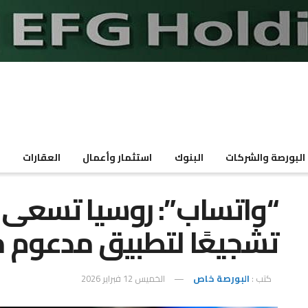
البورصة والشركات
البنوك
استثمار وأعمال
العقارات
م
“واتساب”: روسيا تسعى ل
تشجيعًا لتطبيق مدعوم م
كتب :
البورصة خاص
الخميس 12 فبراير 2026