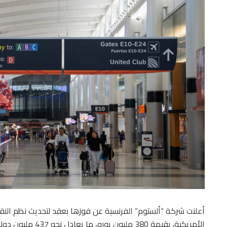
أعلنت شركة “ألستوم” الفرنسية عن فوزها بعقد لتحديث نظم ال
الأمريكية، بقيمة 380 مليون يورو، ما يعادل نحو 437 مليون دولار.