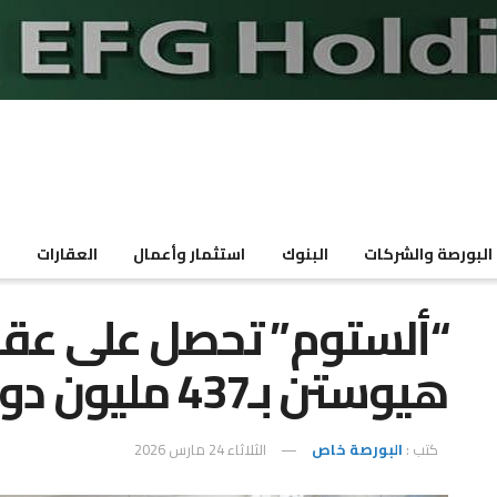
البورصة والشركات
البنوك
استثمار وأعمال
العقارات
م
“ألستوم” تحصل على عقد
هيوستن بـ437 مليون دولار
كتب :
البورصة خاص
الثلاثاء 24 مارس 2026