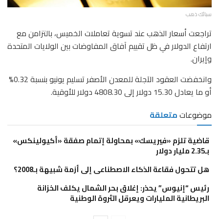
سبائك ذهب
تراجعت أسعار الذهب عند تسوية تعاملات الخميس، بالتزامن مع
ارتفاع الدولار في ظل تقييم آفاق المفاوضات بين الولايات المتحدة
وإيران.
وانخفضت العقود الآجلة للمعدن الأصفر تسليم يونيو بنسبة 0.32%
أو ما يعادل 15.30 دولار إلى 4808.30 دولار للأوقية.
موضوعات
متعلقة
قاضية تلزم «فيريسك» بمحاولة إتمام صفقة «أكيولينكس»
بـ2.35 مليار دولار
هل تتحول فقاعة الذكاء الاصطناعى إلى أزمة شبيهة بـ2008؟
رئيس “إنيوس” يحذر: إغلاق بحر الشمال يكلف الخزانة
البريطانية المليارات ويعرقل الثروة الوطنية