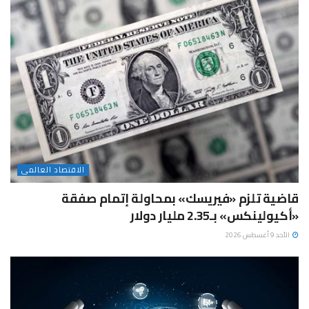
الاقتصاد العالمى
قاضية تلزم «فيريسك» بمحاولة إتمام صفقة
«أكيولينكس» بـ2.35 مليار دولار
الأحد 9 أغسطس 2026