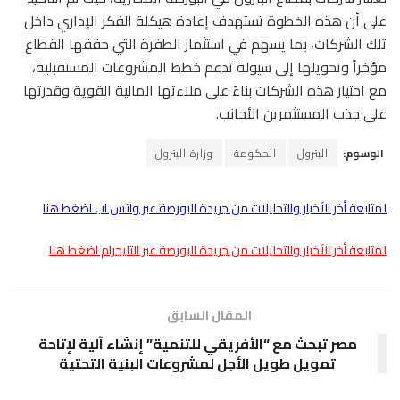
على أن هذه الخطوة تستهدف إعادة هيكلة الفكر الإداري داخل
تلك الشركات، بما يسهم في استثمار الطفرة التي حققها القطاع
مؤخراً وتحويلها إلى سيولة تدعم خطط المشروعات المستقبلية،
مع اختيار هذه الشركات بناءً على ملاءتها المالية القوية وقدرتها
على جذب المستثمرين الأجانب.
الوسوم:
البترول
الحكومة
وزارة البترول
لمتابعة أخر الأخبار والتحليلات من جريدة البورصة عبر واتس اب اضغط هنا
لمتابعة أخر الأخبار والتحليلات من جريدة البورصة عبر التليجرام اضغط هنا
المقال السابق
مصر تبحث مع “الأفريقي للتنمية” إنشاء آلية لإتاحة
تمويل طويل الأجل لمشروعات البنية التحتية