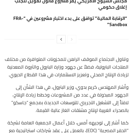
مجلس الشيوخ الأمريكي يقر مشروع قانون تمويل لتجنب
إغلاق حكومي
“الرقابة المالية” توافق على بدء اختبار مشروعين في “FRA-
Sandbox”
وتناول الاجتماع الموقف الراهن للمخزونات المتوافرة من مختلف
المنتجات البترولية، فضلاً عن جهود وزارة البترول والثروة المعدنية
لزيادة الإنتاج المحلي وتعزيز الاستثمارات في هذا القطاع الحيوي.
وأشار المهندس كريم بدوي، وزير البترول، في هذا الشأن إلى
الجهود المبذولة في عدد من المشروعات وخطط زيادة الإنتاج،
لافتاً إلى التشغيل التجريبي للتوسعات الجديدة بمجمع “جاسكو”
بالصحراء الغربية لإنتاج مشتقات الغاز عالية القيمة.
كما أشار إلى توجيهه أمس، خلال أعمال الجمعية العامة لشركة
“الحفر المصرية” (EDC)، بالعمل على عقد شراكات استراتيجية مع