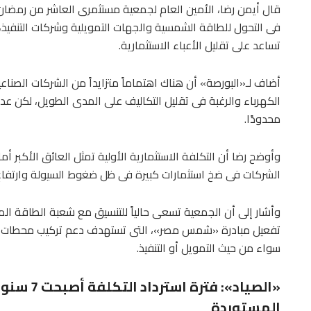
قال أيمن رضا، الأمين العام لجمعية مستثمرى العاشر من رمضان،
فى التحول للطاقة الشمسية والجهات التمويلية وشركات التنفيذ،
تساعد على تقليل الأعباء الاستثمارية.
أضاف لـ«البورصة» أن هناك اهتماماً متزايداً من الشركات الصناعي
الكهرباء والرغبة فى تقليل التكاليف على المدى الطويل، لكن عدد 
محدودًا.
وأوضح رضا أن التكلفة الاستثمارية الأولية تمثل العائق الأكبر أم
الشركات فى ضخ استثمارات كبيرة فى ظل ضغوط السيولة وارتفاع 
وأشار إلى أن الجمعية تسعى حالياً للتنسيق مع شعبة الطاقة المس
تفعيل مبادرة «شمس مصر»، التى تستهدف دعم تركيب محطات ال
سواء من حيث التمويل أو التنفيذ.
«الصياد»: 
المستوردة