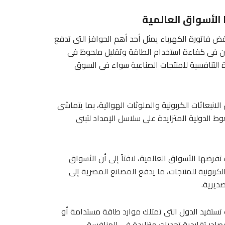
الأسواق العالمية
 فاتورة الكهرباء يمثل أحد أهم الحوافز التى تدفع
سين فى كفاءة استخدام الطاقة وتقليل ملحوظ فى
ة التنافسية للمنتجات الصناعية سواء فى السوق
بعاثات الكربونية والملوثات الهوائية، بما يتماشى
ط الدولية المتزايدة على سلاسل الإمداد لتبنى
 تفرضها الأسواق العالمية، لافتاً إلى أن الأسواق
لكربونية للمنتجات، ما يدفع المصانع المصرية إلى
ديرية.
ث تستفيد الدول التى تمتلك موارد طاقة مستدامة أو
صادر تقليدية تحديات متزايدة فى المنافسة.