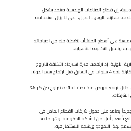
دسية، إن قطاع الصناعات الهندسية يعتمد بشكل
ءمة مقارنة بالوقود البديل، الذى لا يزال استخدامه
 شمسية على أسطح المنشآت لتغطية جزء من احتياجاته
ية وتقليل التكاليف التشغيلية.
ية الأولية، إذ ارتفعت فترة استرداد التكلفة لتتراوح
وأشار إلى أن تسريع وتيرة التحول يتطلب تدخلاً تمويلياً مباشرًا، من خلال توفير قروض منخفضة الفائدة تتراوح بين 5 و6%
الشركات.
جديداً يعتمد على دخول شركات القطاع الخاص فى
انع بأسعار أقل من الشبكة الحكومية، وهو ما قد
سمح بهذا النموذج ويشجع الاستثمار فيه.