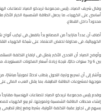
وقال شريف الصياد، رئيس مجموعة تريدكو الصياد للصناعات الهن
أساسى على الكهرباء، ما يجعل الطاقة الشمسية الخيار الأكثر ملا
محدوداً داخل القطاع.
أضاف أن عدداً متزايداً من المصانع بدأ بالفعل فى تركيب ألواح
الكهربائية، فى محاولة لخفض الاعتماد على شبكة الكهرباء التقليد
وأوضح الصياد أن التحدى الأكبر يتمثل فى ارتفاع التكلفة الاستثمار
بين 6 و7 سنوات حاليًا، نتيجة زيادة أسعار المكونات المستوردة، مقارنة بنحو 4 سنوات فى السابق قبل ارتفاع سعر الدولار.
موجهة لمشروعات الطاقة النظيفة، بما يقلل العبء المالى على 
وقدم رئيس مجموعة تريدكو الصياد للصناعات الهندسية مقترحاً 
إنشاء محطات الطاقة الشمسية وتمويلها، ثم بيع الكهرباء للمص
يسهم فى تجاوز عقبة التكلفة الأولية، بشرط وضع إطار تنظيمى ي