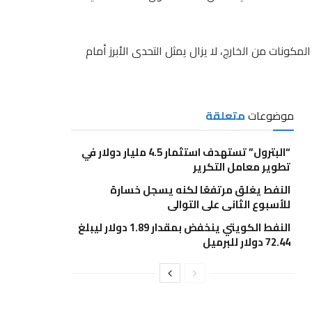
كونات من الخارج، لا يزال يمثل التحدى الأبرز أمام
موضوعات
متعلقة
“البترول” تستهدف استثمار 4.5 مليار دولار في
تطوير معامل التكرير
النفط يغلق مرتفعًا لكنه يسجل خسارة
للأسبوع الثانى على التوالى
النفط الكويتي ينخفض بمقدار 1.89 دولار ليبلغ
72.44 دولار للبرميل