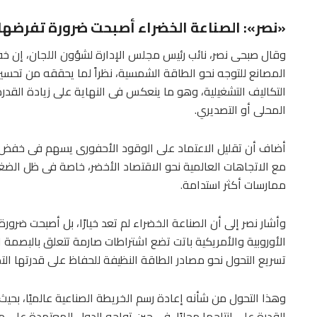
«نصر»: الصناعة الخضراء أصبحت ضرورة تفرضها 
وقال صبحى نصر، نائب رئيس مجلس الإدارة لشؤون اللجان، إن خفض
المصانع للتوجه نحو الطاقة الشمسية، نظراً لما يحققه من تح
التكاليف التشغيلية، وهو ما ينعكس فى النهاية على زيادة القدر
المحلى أو التصديري.
أضاف أن تقليل الاعتماد على الوقود الأحفورى يسهم فى خفض الان
مع الاتجاهات العالمية نحو الاقتصاد الأخضر، خاصة فى ظل الضغو
ممارسات أكثر استدامة.
وأشار نصر إلى أن الصناعة الخضراء لم تعد خيارًا، بل أصبحت ضرورة
الأوروبية والأمريكية باتت تضع اشتراطات صارمة تتعلق بالبصمة ا
تسريع التحول نحو مصادر الطاقة النظيفة للحفاظ على قدرتها التص
وهذا التحول من شأنه إعادة رسم الخريطة الصناعية عالميًا، بحي
القدرة على إنتاجها محليًا، فى حين تواجه الدول المعتمدة على م