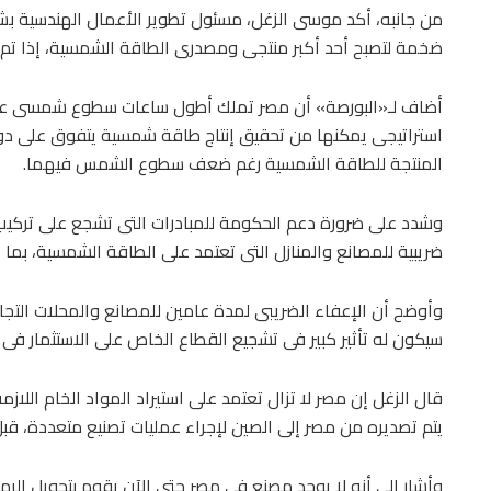
من جانبه، أكد موسى الزغل، مسئول تطوير الأعمال الهندسية بشر
ضخمة لتصبح أحد أكبر منتجى ومصدرى الطاقة الشمسية، إذا تم 
أضاف لـ«البورصة» أن مصر تملك أطول ساعات سطوع شمسى عل
استراتيجى يمكنها من تحقيق إنتاج طاقة شمسية يتفوق على دول مث
المنتجة للطاقة الشمسية رغم ضعف سطوع الشمس فيهما.
وشدد على ضرورة دعم الحكومة للمبادرات التى تشجع على تركي
ضريبية للمصانع والمنازل التى تعتمد على الطاقة الشمسية، بما 
وأوضح أن الإعفاء الضريبى لمدة عامين للمصانع والمحلات التج
سيكون له تأثير كبير فى تشجيع القطاع الخاص على الاستثمار فى 
قال الزغل إن مصر لا تزال تعتمد على استيراد المواد الخام اللازم
يتم تصديره من مصر إلى الصين لإجراء عمليات تصنيع متعددة، قبل أ
وأشار إلى أنه لا يوجد مصنع فى مصر حتى الآن يقوم بتحويل الر