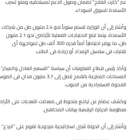
عبر “كارت الفلاح” لضمان وصول الدعم لمستحقيه ومنع تسرب
الأسمدة للسوق السوداء.
وأشار إلى أن الوزارة تتسلم سنوياً نحو 2.4 مليون طن من شركات
الأسمدة، بينما تبلغ الاحتياجات الفعلية للأراضى نحو 2.1 مليون
طن، ما يوفر احتياطياً آمناً قدره 300 ألف طن لمواجهة أى
تقلبات فى سلاسل الإمداد أو زيادة فى الطلب.
وأكد رئيس قطاع التعاونيات أن سياسة “التسعير العادل والمبكر” ا
المساحات المنزرعة بالقمح لتصل إلى 
الفجوة الاستيرادية من الحبوب.
وكشف عضام عن تراجع ملحوظ فى معدلات التعديات على الأراضى 
منظومة الحيازة الرقمية ببيانات المخالفين.
وأشار إلى أن الدولة تتبنى استراتيجية مزدوجة تقوم على “الردع”