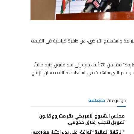
زراعة واستصلاح الأراضي، عن طفرة قياسية فى القيمة
وقال عضام لـ”البورصة”، إن سعر الفدان فى منطقة “وادى الصعايدة” قفز من 70 ألف جنيه إلى نحو مليون جنيه حالياً،
بدعم من مشروعات البنية التحتية وتجفيف الأراضى التى نفذتها الدولة، والتى ساهمت فى استعادة 5 آلاف فدان للإنتاج
موضوعات
متعلقة
مجلس الشيوخ الأمريكي يقر مشروع قانون
تمويل لتجنب إغلاق حكومي
“الرقابة المالية” توافق على بدء اختبار مشروعين