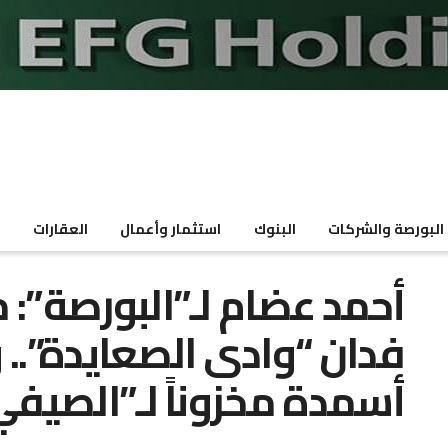
البورصة والشركات
البنوك
استثمار وأعمال
العقارات
م
أحمد عضام لـ”البورصة”: 
أسمدة مخزوناً لـ”الصيف