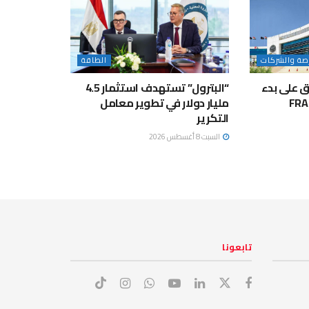
رصة والشركات
الطاقة
فق على بدء
“البترول” تستهدف استثمار 4.5
ار مشروعين في “FRA-
مليار دولار في تطوير معامل
التكرير
السبت 8 أغسطس 2026
تابعونا