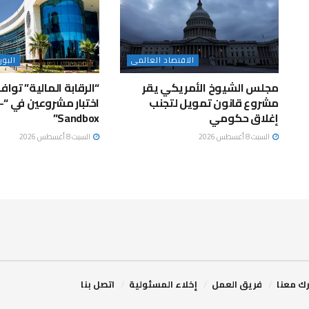
الاقتصاد العالمى
البو
مجلس الشيوخ الأمريكي يقر
“الرقابة المالية” توا
مشروع قانون تمويل لتجنب
اختب
إغلاق حكومي
Sandbox”
السبت 8 أغسطس 2026
السبت 8 أغسطس 2026
ك معنا
فريق العمل
إخلاء المسئولية
اتصل بنا