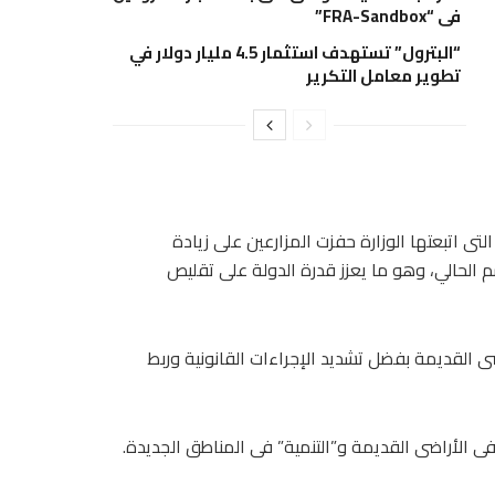
في “FRA-Sandbox”
“البترول” تستهدف استثمار 4.5 مليار دولار في
تطوير معامل التكرير
لتى اتبعتها الوزارة حفزت المزارعين على زيادة
3.7 مليون فدان فى الموسم الحالي، وهو ما يعزز قدرة الدولة على تقليص
القديمة بفضل تشديد الإجراءات القانونية وربط
 فى الأراضى القديمة و”التنمية” فى المناطق الجديدة.