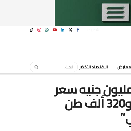
Login
عارض
الاقتصاد الأخضر
مليون جنيه سعر
فدان “وادى الصعايدة”.. و320 ألف طن
ي”