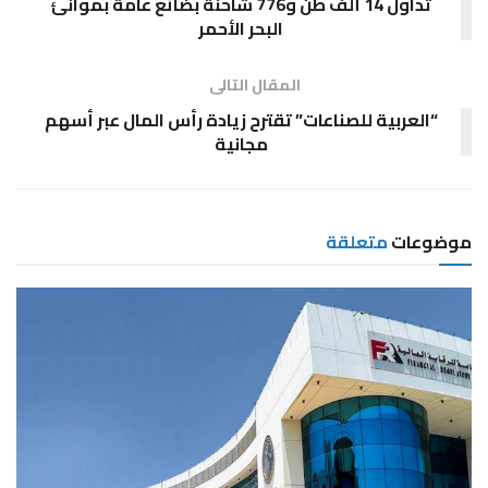
تداول 14 ألف طن و776 شاحنة بضائع عامة بموانئ
البحر الأحمر
المقال التالى
“العربية للصناعات” تقترح زيادة رأس المال عبر أسهم
مجانية
موضوعات
متعلقة