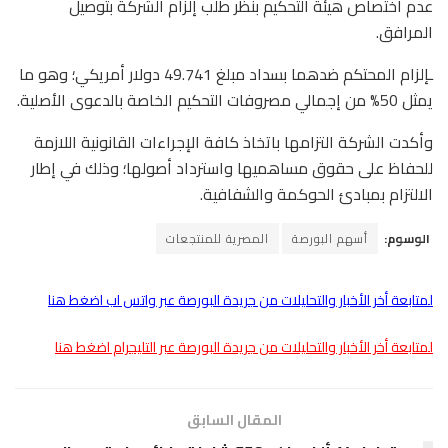
عدم اختصاص هيئة التحكيم بنظر طلب إلزام الشركة بتوصيل
المرافق.
​ـإلزام المحتكم ضدهما بسداد مبلغ 49.741 دولار أمريكي؛ وهو ما
يمثل 50% من إجمالي مصروفات التحكيم الخاصة بالدعوى الأصلية.
​وأكدت الشركة التزامها باتخاذ كافة الإجراءات القانونية اللازمة
للحفاظ على حقوق مساهميها واسترداد أصولها؛ وذلك في إطار
الالتزام بمبادئ الحوكمة والشفافية.
الوسوم:
أسهم البورصة
المصرية للمنتجعات
لمتابعة أخر الأخبار والتحليلات من جريدة البورصة عبر واتس اب اضغط هنا
لمتابعة أخر الأخبار والتحليلات من جريدة البورصة عبر التليجرام اضغط هنا
المقال السابق