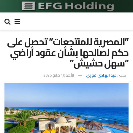
​”المصرية للمنتجعات” تحصل على
حكم لصالحها بشأن عقود أراضي
“سهل حشيش”
كتب :
عبد الهادي فوزي
الأحد 10 مايو 2026