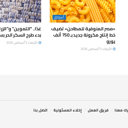
أسواق
«مصر المنوفية للمطاحن» تضيف
غدًا.. “التموين” و”الزر
خط إنتاج مكرونة جديد بـ 750 ألف
بدء طرح السكر الحر بسعر 25 
يورو
الأربعاء 5 أغسطس 2026
الأربعاء 5 أغسطس 2026
ك معنا
فريق العمل
إخلاء المسئولية
اتصل بنا