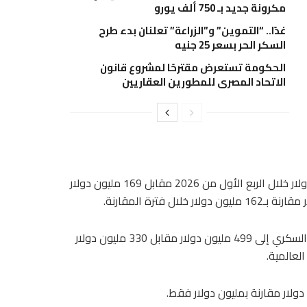
مكرونة جديد بـ 750 ألف يورو
غدًا.. “التموين” و”الزراعة” تعلنان بدء طرح
السكر الحر بسعر 25 جنيه
الحكومة تستعرض مقترحًا لمشروع قانون
الاتحاد المصري للمطورين العقاريين
كذلك ارتفعت تكلفة المبيعات الخاصة بالمنجم إلى 209 ملايين دولار خلال الربع الأول من 2026 مقابل 169 مليون دولار
في المقابل، ارتفعت الإيرادات الناتجة عن إنتاج الذهب من منجم السكري إلى 499 مليون دولار مقابل 330 مليون دولار
لعالمية.
دولار مقارنة بمليون دولار فقط.