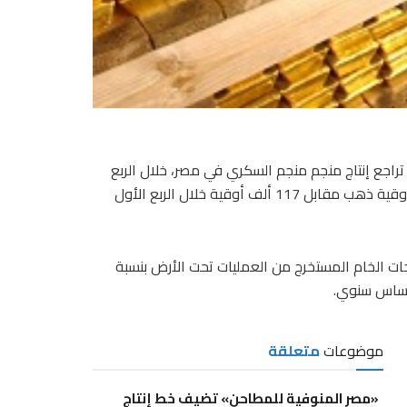
ج أعمال شركة جولد أشانتى AngloGold Ashanti، عن تراجع إنتاج منجم منجم السكري في مصر، خلال الربع
الأول من 2026، بنسبة 3% على أساس سنوي، ليسجل 113 ألف أوقية ذهب مقابل 117 ألف أوقية خلال الربع الأول
ات الخام المستخرج من العمليات تحت الأرض بنسبة
موضوعات
متعلقة
«مصر المنوفية للمطاحن» تضيف خط إنتاج