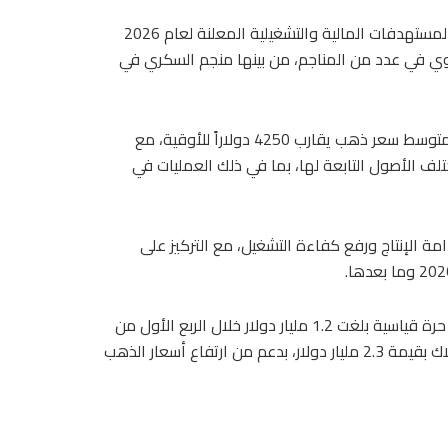
وعلى صعيد الخطط المستقبلية، أكدت “جولد أشانتى” تمسكها بالمستهدفات المالية والتشغيلية المعلنة لعام 2026
وي في عدد من المناجم، من بينها منجم السكري في
وأشارت إلى أن الشركة تبني توقعاتها المالية للعام الحالي على متوسط سعر ذهب يقارب 4250 دولاراً للأوقية، مع
لف الأصول التابعة لها، بما في ذلك العمليات في
ة الإنتاج ورفع كفاءة التشغيل، مع التركيز على
وعلى مستوى المجموعة، حققت “جولد أشانتى” تدفقات نقدية حرة قياسية بلغت 1.2 مليار دولار خلال الربع الأول من
2026، مع تسجيل أرباح قبل الفوائد والضرائب والإهلاك والاستهلاك بقيمة 2.3 مليار دولار، بدعم من ارتفاع أسعار الذهب