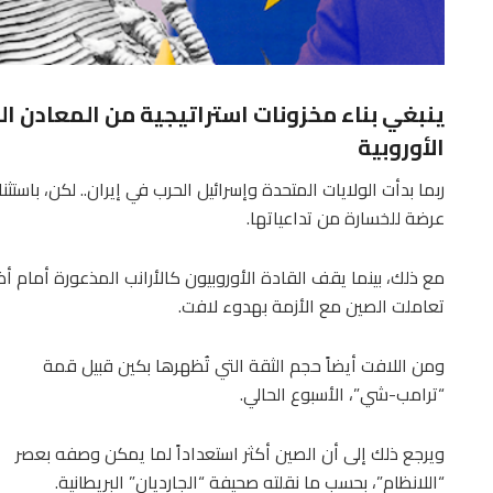
ينبغي بناء مخزونات استراتيجية من المعادن ال
الأوروبية
ربما بدأت الولايات المتحدة وإسرائيل الحرب في إيران.. لكن، باستثن
عرضة للخسارة من تداعياتها.
مع ذلك، بينما يقف القادة الأوروبيون كالأرانب المذعورة أمام أ
تعاملت الصين مع الأزمة بهدوء لافت.
ومن اللافت أيضاً حجم الثقة التي تُظهرها بكين قبيل قمة
“ترامب-شي”، الأسبوع الحالي.
ويرجع ذلك إلى أن الصين أكثر استعداداً لما يمكن وصفه بعصر
“اللانظام”، بحسب ما نقلته صحيفة “الجارديان” البريطانية.