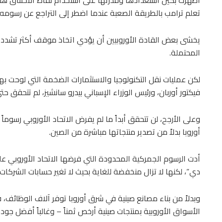
تعلم ترامب بالطريقة الصعبة عندما اضطر إلى التراجع عن رسومه الجم
يخشى بعض القادة الأوروبيين أن يؤدي اتخاذ موقف أكثر تشدداً 
المحتملة.
لكن عمليات نقل التكنولوجيا والاستثمارات الضخمة التي لوحت بها 
فيكتور أوربان، ورئيس الوزراء الإسباني بيدرو سانشيز، لم تتحقق حتى
وعلى الأرجح، لن تتحقق أبداً ما لم يفرض الاتحاد الأوروبي رسوما
أوروبا بدلاً من تصدير منتجاتها مباشرة من الصين.
أدت الرسوم الجمركية المحدودة التي فرضها الاتحاد الأوروبي ع
دي”، لكنها لا تزال منخفضة للغاية بحيث لا تغير حسابات الشركا
وبدلاً من بناء مصانع صينية في شرق أوروبا توفر آلاف الوظائف، ق
الأسواق الأوروبية بمنتجات صينية أرخص ثمناً – وغالباً أفضل جودة