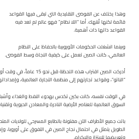
وهذا يختلف عن الفوضى التقليدية التي تبقى فيها القواعد
قائمة لكنها تُنتهك. أما “اللا نظام” فهو عالم لم تعد فيه
القواعد ذاتها ذات أهمية.
وبينما انشغلت الحكومات الأوروبية بالحفاظ على النظام
العالمي، كانت الصين تعمل على كيفية النجاة وسط الفوضى.
أدركت الصين اقتراب هذه اللح
“الناتو”، وقواعد تجارتهم إلى منظمة التجارة العالمية، وإمدادات
في الوقت نفسه، كانت بكين تكدس بهدوء النفط والغذاء وأشبا
السوق العالمية للعناصر الأرضية النادرة والمعادن الحيوية وتقنيا
باتت جميع الأطراف الآن مفتونة بالطابع المسرحي للولايات المت
الطويل يتمثل في احتمال نجاح الصين في التفوق على أوروبا، وإض
وتعريضها للابتزاز والإكراه.