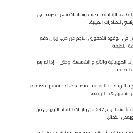
لطاقة الإنتاجية الصينية وسياسات سعر الصرف التي
يسي للصادرات الصينية.
 في الوقود الأحفوري الناجم عن حرب إيران دفع
قة النظيفة.
ت الكهربائية والألواح الشمسية، وحتى – إذا لم يتم
الصينية.
جهة التهديدات الروسية المتصاعدة، تجد نفسها معتمدة
ا لتحقيق هذا الهدف.
إذ تسيطر الصين على 80% من سلاسل إمداد الطائرات المسيّرة عالمياً، بينما توفر 97% من واردات الاتحاد الأوروبي من
بعض الذخائر.
ه عندما ترى أن ذلك يخدم مصالحها السياسية، كما