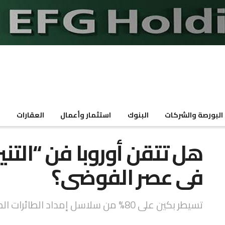
البورصة والشركات
البنوك
استثمار وأعمال
العقارات
م
هل تتقن أوروبا فن “التني
فى عصر الفوضى؟
تسيطر بكين على 80% من سلاسل إمداد الطائرات المسيّرة عالمياً