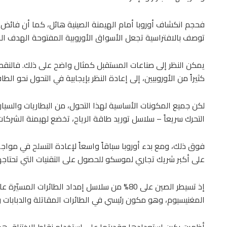
فحجم انكشاف أوروبا أمام الهيمنة الصينية هائل، كما أن فائض ا
توصف بالافتراسية تجعل الأسواق الأوروبية المفتوحة الهدف الرئ
يمكن النظر إلى صناعات المستقبل كمثال واضح على ذلك. فالنقص
كثيراً من الأوروبيين، إلى إعادة النظر بإيجابية في التحول نحو الطا
لكن جميع المكونات الأساسية لهذا التحول، من البطاريات والسيارا
التحرك سريعاً – سلاسل توريد طاقة الرياح، تخضع لهيمنة الشركات 
فوق ذلك، ومع بدء أوروبا سباقاً واسعاً لإعادة التسلح في موا
على أكبر شريك تجاري لموسكو للحصول على التقنيات التي تحتاجه
المغنيسيوم، وهو مكون رئيسي في الطائرات المقاتلة والدبابات و
أظهرت بكين استعدادها وقدرتها على استخدام نقاط الاختناق هذ