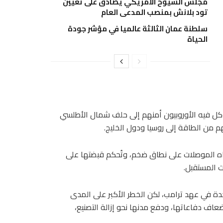
مجلس الشيوخ الأمريكي يصادق على تعيين
تود بلانش بمنصب المدعي العام
سلطنة عمان الثالثة عالميا في مؤشر جودة
الحياة
ظة قبل نحو 15 عاماً، في وقت أوكل فيه الأوروبيون أمنهم إلى حلف شمال الأطلسي
هم من الطاقة إلى روسيا ودول الخليج.
ه الموصلات على نطاق ضخم، وتُحكم قبضتها على
ت المستقبل.
حدة في عهد ترامب، لكن الخطر الأكبر على المدى
عاف دفاعاتها، ودفع مدنها نحو إزالة التصنيع،