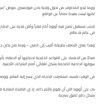
وربما تبدو المخاوف من تحول ولاية بادن-فورتمبيرج، موطن “مرسيد
لكنها ليست بعيدة تماماً عن الواقع.
لتجنب مستقبل تصبح فيه أوروبا أكثر فقراً وأقل قدرة على الدفاع
في عالم بلا نظام.
وهذا يعني التصرف بطريقة أقرب إلى الصين – وربما منح بكين 
فبدلاً من الاعتماد على القواعد الخارجية لحمايتها أو الاعتقاد ب
سوقها الداخلية الضخمة بشكل انتقائي أمام الشركات الأجنبية.
في الوقت نفسه، استشرفت الاتجاه الذي يسير إليه العالم، وو
بات على أوروبا الآن أن تقوم بالأمر ذاته، إذ إن النافذة المتاحة
بشكل دائم تضيق بسرعة.