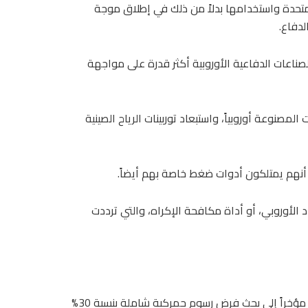
متحدة واستخدامها بدلاً من ذلك في إطلاق موجة
لدفاع.
صناعات الدفاعية الأوروبية أكثر قدرة على مواجهة
مصنوعة أوروبياً، واستبعاد توربينات الرياح الصينية
 أنهم يمتلكون أدوات ضغط خاصة بهم أيضاً.
حاد الأوروبي، أو أداة مكافحة الإكراه، والتي ترددت
فقد دعا كليمان بون، المفوض الفرنسي للاستراتيجية والتخطيط، مؤخراً إلى بحث فرض رسوم جمركية شاملة بنسبة 30%