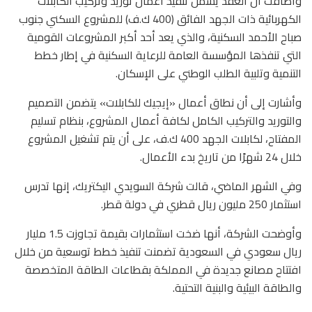
وأضافت أن العقد يشمل تنفيذ أعمال توريد وتركيب الكابلات
الكهربائية ذات الجهد الفائق (400 ك.ف) للمشروع السكني جنوب
صباح الأحمد السكنية، والذي يعد أحد أكبر المشروعات القومية
التي تنفذها المؤسسة العامة للرعاية السكنية في إطار خطط
التنمية وتلبية الطلب الوطني على الإسكان.
وأشارت إلى أن نطاق أعمال «إيجيك للكابلات» يتضمن التصميم
والتوريد والتركيب الكامل لكافة أعمال المشروع، بنظام تسليم
المفتاح، لكابلات الجهد 400 ك.ف، على أن يتم تشغيل المشروع
خلال 24 شهرًا من تاريخ بدء الأعمال.
وفي الشهر الماضي، قالت شركة السويدي اليكتريك، إنها تدرس
استثمار 250 مليون ريال قطري في دولة قطر.
وأوضحت الشركة، أنها ضخت استثمارات بقيمة تجاوزت 1.5 مليار
ريال سعودي في السعودية تضمنت تنفيذ خطط توسعية من خلال
افتتاح مصانع جديدة في المملكة بقطاعات الطاقة المتخصصة
والطاقة البيئية والبنية التحتية.