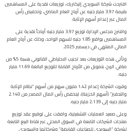
اقترحت شركة السويدي إليكتريك، توزيعات نقدية على المساهمين
بقيمة 3.97 مليار جنيه عن أرباح العام الماضي، وتخفيض رأس
المال عبر إعدام أسهم الإثابة.
واقترح مجلس الإدارة توزيع 3.97 مليار جنيه أرباحاً نقدية على
المساهمين بواقع 1.85 جنيه للسهم الواحد، وذلك عن أرباح العام
المالي المنتهي في ديسمبر 2025.
وتأتي هذه التوزيعات بعد تجنيب الاحتياطي القانوني بنسبة 5% من
صافي الربح، بتمويل من الأرباح القابلة للتوزيع البالغة 11.69 مليار
جنيه.
وقررت الشركة إعدام 1.42 مليون سهم من أسهم “نظام الإثابة
والتحفيز” (أسهم الخزينة)، لينخفض رأس المال المصدر من 2.140
مليار جنيه إلى 2.139 مليار جنيه.
وعلى صعيد العمليات التشغيلية، وافقت على توقيع عقد توزيع
منتجات الشركات التابعة في السوق المحلي عبر نقاط البيع التابعة
لشركة “السويدي للصناعات القابضة” وشركاتها والسويدي