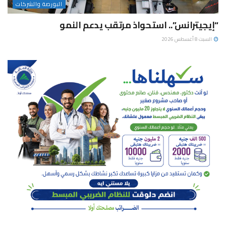
البورصة والشركات
“إيجيترانس”.. استحواذ مرتقب يدعم النمو
السبت 8 أغسطس 2026