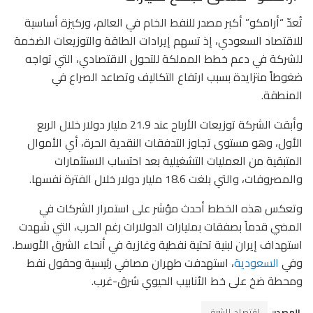
تُعدّ “أرامكو” أكبر مصدر للنفط الخام في العالم، وركيزة أساسية
للاقتصاد السعودي، إذ تسهم إيرادات الطاقة والتوزيعات الضخمة
للشركة في دعم خطط المملكة للتحول الاقتصادي، التي تواجه
ضغوطاً متزايدة بسبب ارتفاع التكاليف وتصاعد الصراع في
المنطقة.
وأبقت الشركة توزيعات الأرباح عند 21.9 مليار دولار خلال الربع
الأول، وهو مستوى تجاوز التدفقات النقدية الحرة، أي الأموال
المتبقية من العمليات التشغيلية بعد احتساب الاستثمارات
والمصروفات، والتي بلغت 18.6 مليار دولار خلال الفترة نفسها.
وتعكس هذه الخطط أحدث مؤشر على استمرار الشركات في
المضي قدماً بصفقات بمليارات الدولارات رغم الحرب، التي شهدت
استهداف إيران لبنية تحتية نفطية وغازية في أنحاء الشرق الأوسط.
وفي
السعودية
، استهدفت طهران مصافي رئيسية وحقول نفط
ومحطة ضخ على خط الأنابيب الحيوي شرق-غرب.
المصدر:
اقتصاد الشرق