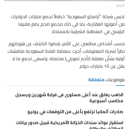
أرامكو
تدرس شركة “أرامكو السعودية” خططاً لجمع مليارات الدولارات
من أصولها العقارية، بما في ذلك مجمع ضخم يضم مقرها
الرئيسي في المنطقة الشرقية بالمملكة.
بحسب أشخاص مطلعين على الأمر، رفضوا الكشف عن هوياتهم
نظراً لسرية المعلومات، أجرت عملاقة النفط السعودية مناقشات
أولية بشأن صفقة (تأجير تمويلي) محتملة، وتسعى لجمع ما لا
يقل عن 10 مليارات دولار.
موضوعات
متعلقة
الذهب يغلق عند أعلى مستوى فى قرابة شهرين ويسجل
مكاسب أسبوعية
صادرات ألمانيا ترتفع بأعلى من التوقعات في يونيو
استقرار عوائد سندات الخزانة الأمريكية قبيل صدور بيانات
الوظائف والبطالة