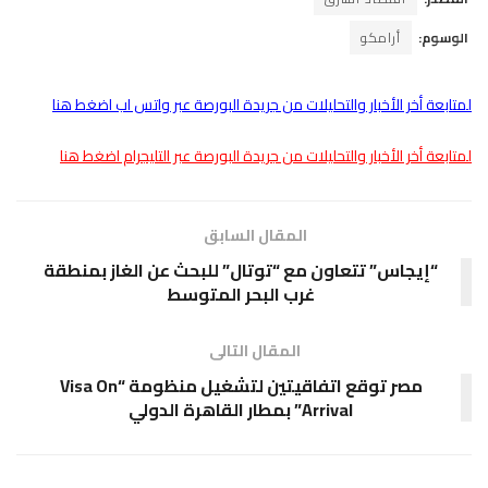
الوسوم:
أرامكو
لمتابعة أخر الأخبار والتحليلات من جريدة البورصة عبر واتس اب اضغط هنا
لمتابعة أخر الأخبار والتحليلات من جريدة البورصة عبر التليجرام اضغط هنا
المقال السابق
“إيجاس” تتعاون مع “توتال” للبحث عن الغاز بمنطقة
غرب البحر المتوسط
المقال التالى
مصر توقع اتفاقيتين لتشغيل منظومة “Visa On
Arrival” بمطار القاهرة الدولي