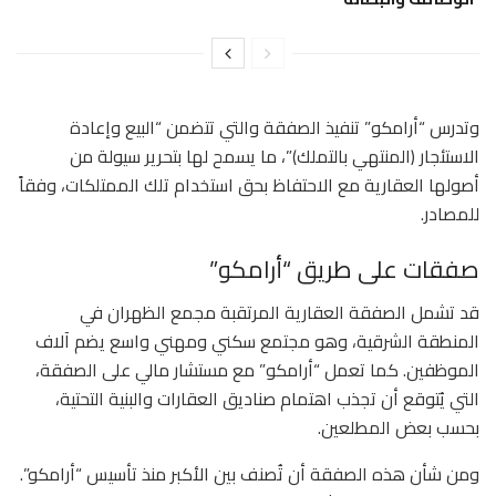
وتدرس “أرامكو” تنفيذ الصفقة والتي تتضمن “البيع وإعادة
الاستئجار (المنتهي بالتملك)”، ما يسمح لها بتحرير سيولة من
أصولها العقارية مع الاحتفاظ بحق استخدام تلك الممتلكات، وفقاً
للمصادر.
صفقات على طريق “أرامكو”
قد تشمل الصفقة العقارية المرتقبة مجمع الظهران في
المنطقة الشرقية، وهو مجتمع سكني ومهني واسع يضم آلاف
الموظفين. كما تعمل “أرامكو” مع مستشار مالي على الصفقة،
التي يُتوقع أن تجذب اهتمام صناديق العقارات والبنية التحتية،
بحسب بعض المطلعين.
ومن شأن هذه الصفقة أن تُصنف بين الأكبر منذ تأسيس “أرامكو”.