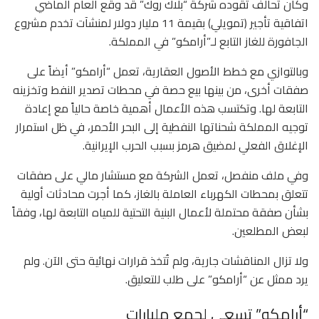
وكان تحالف تقوده شركة “بلاك روك” قد وقع العام الماضي
اتفاقية تأجير (تمويلي) بقيمة 11 مليار دولار لمنشآت تخدم مشروع
الجافورة للغاز التابع لـ”أرامكو” في المملكة.
وبالتوازي مع خطط الأصول العقارية، تعمل “أرامكو” أيضاً على
صفقات أخرى، من بينها بيع حصة في محطات تصدير النفط وتخزينه
التابعة لها. وتكتسب هذه الأعمال أهمية خاصة حالياً مع إعادة
توجيه المملكة شحناتها النفطية إلى البحر الأحمر، في ظل استمرار
الإغلاق الفعلي لمضيق هرمز بسبب الحرب الإيرانية.
وفي ملف منفصل، تعمل الشركة مع مستشار مالي على صفقات
تتعلق بمحطات الكهرباء العاملة بالغاز، كما أجرت محادثات أولية
بشأن صفقة محتملة لأعمال البنية التحتية للمياه التابعة لها، وفقاً
لبعض المطلعين.
ولا تزال المناقشات جارية، ولم تُتخذ قرارات نهائية حتى الآن. ولم
يرد ممثل عن “أرامكو” على طلب للتعليق.
“أرامكو” تسعى لجمع مليارات