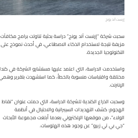
إرنست آند يونج
سحبت شركة “إرنست آند يونج” دراسة بحثية تناولت برامج مكافآ
مزيفة نتيجة لاستخدام الذكاء الاصطناعي، في أحدث نموذج على
التكنولوجيا الجديدة.
واستخدمت الدراسة، التي اعتمد عليها مستشارو الشركة في كندا 
مختلقة واقتباسات منسوبة بالخطأ، كما استشهدت بتقرير وهمي ن
الإنترنت.
وسحبت الذراع الكندية للشركة الدراسة، التي حملت عنوان “نقاط
الهجوم: كشف التهديدات السيبرانية والاحتيال في أنظمة
الولاء”، من موقعها الإلكتروني بعدما أبلغت مجموعة الأبحاث
“جي بي تي زيرو” عن وجود هذه الهلوسات.