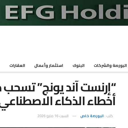
البورصة والشركات
البنوك
استثمار وأعمال
العقارات
م
“إرنست آند يونج” تسحب 
أخطاء الذكاء الاصطناعي
كتب :
البورصة خاص
السبت 16 مايو 2026