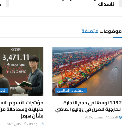
ناسداك
ك
موضوعات
متعلقة
الاقتصاد العالمى
الاق
%19.2 توسعًا في حجم التجارة
مؤشرات الأسهم الآس
الخارجية للصين في يوليو الماضي
متباينة وسط حالة من 
بشأن هرمز
الجمعة 7 أغسطس 2026
الجمعة 7 أغسطس 2026