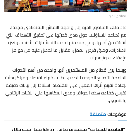
المناطق الحرة
عاد ملف المناطق الحرة إلى واجهة النقاش الاقتصادي مجددًا،
مع تصاعد التساؤلات حول مدى قدرتها على تحقيق الأهداف التي
أُنشئت من أجلها، وفي مقدمتها جذب الاستثمارات الأجنبية، وتعزيز
الصادرات، وخلق فرص العمل، مقابل ما تحصل عليه من حوافز
وإعفاءات وتيسيرات.
وبينما يرى قطاع من المستثمرين أنها واحدة من أهم الأدوات
الداعمة للتصنيع الموجه للتصدير، يطالب خبراء اقتصاد ومراكز بحثية
بإعادة تقييم أثرها الفعلي على الاقتصاد، استنادًا إلى بيانات دقيقة
تقيس كفاءة هذه الحوافز ومدى انعكاسها على النشاط الإنتاجي
والتنموي.
موضوعات
متعلقة
“القابضة للسياحة” تستهدف صافي ربح 5.5 مليار جنيه خلال