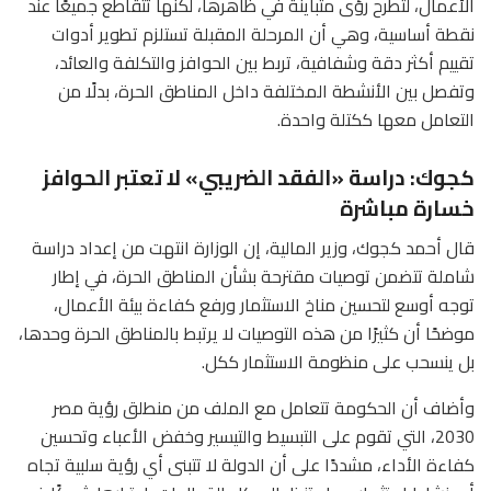
الأعمال، لتطرح رؤى متباينة في ظاهرها، لكنها تتقاطع جميعًا عند
نقطة أساسية، وهي أن المرحلة المقبلة تستلزم تطوير أدوات
تقييم أكثر دقة وشفافية، تربط بين الحوافز والتكلفة والعائد،
وتفصل بين الأنشطة المختلفة داخل المناطق الحرة، بدلًا من
التعامل معها ككتلة واحدة.
كجوك: دراسة «الفقد الضريبي» لا تعتبر الحوافز
خسارة مباشرة
قال أحمد كجوك، وزير المالية، إن الوزارة انتهت من إعداد دراسة
شاملة تتضمن توصيات مقترحة بشأن المناطق الحرة، في إطار
توجه أوسع لتحسين مناخ الاستثمار ورفع كفاءة بيئة الأعمال،
موضحًا أن كثيرًا من هذه التوصيات لا يرتبط بالمناطق الحرة وحدها،
بل ينسحب على منظومة الاستثمار ككل.
وأضاف أن الحكومة تتعامل مع الملف من منطلق رؤية مصر
2030، التي تقوم على التبسيط والتيسير وخفض الأعباء وتحسين
كفاءة الأداء، مشددًا على أن الدولة لا تتبنى أي رؤية سلبية تجاه