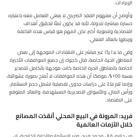
الإيرادات.
وأوضح أن مفهوم الفقد الضريبي لا ينبغي التعامل معه باعتباره
خسارة مباشرة للدولة، لأنه قد يكون ثمنًا لتحقيق أهداف
اقتصادية وتنموية أكبر، لكن المهم هو قياس هذه التكلفة
وربطها بالعائد الفعلي.
وفي ما بدا ردًا غير مباشر على الانتقادات الموجهة إلى بعض
المناطق الحرة الخاصة، قال كجوك إن جميع الموافقات الأخيرة
الخاصة بالمناطق الحرة الخاصة كانت موجهة بالكامل للتصدير
بنسبة 100%، موضحًا أن هذه الموافقات لا تُمنح بصورة عشوائية،
وإنما تتم بناءً على دراسات جدوى تفصيلية تشمل حجم الاستثمار،
ورأس المال، والأسواق التصديرية المستهدفة، والعائد المتوقع
على الاقتصاد.
فريد: المرونة في البيع المحلي أنقذت المصانع
خلال الأزمات العالمية
من جانبه، قال محمد فريد، وزير الاستثمار والتجارة الخارجية، إن