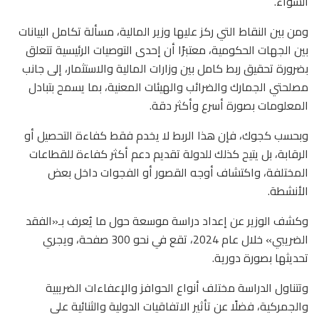
السواء.
ومن بين النقاط التي ركز عليها وزير المالية، مسألة تكامل البيانات
بين الجهات الحكومية، معتبرًا أن إحدى التوصيات الرئيسية تتعلق
بضرورة تحقيق ربط كامل بين وزارات المالية والاستثمار، إلى جانب
مصلحتي الجمارك والضرائب والهيئات المعنية، بما يسمح بتبادل
المعلومات بصورة أسرع وأكثر دقة.
وبحسب كجوك، فإن هذا الربط لا يخدم فقط كفاءة التحصيل أو
الرقابة، بل يتيح كذلك للدولة تقديم دعم أكثر كفاءة للقطاعات
المختلفة، واكتشاف أوجه القصور أو الفجوات داخل بعض
الأنشطة.
وكشف الوزير عن إعداد دراسة موسعة حول ما يُعرف بـ«الفقد
الضريبي» خلال عام 2024، تقع في نحو 300 صفحة، ويجري
تحديثها بصورة دورية.
وتتناول الدراسة مختلف أنواع الحوافز والإعفاءات الضريبية
والجمركية، فضلًا عن تأثير الاتفاقيات الدولية والثنائية على