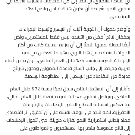
أي نشاط استثماري، بل تنظر إلى كل القطاعات باعتبارها شريكًا في
تحقيق النمو، شريطة أن يكون هناك قياس واضح للعائد
الاقتصادي.
وأوضح كجوك أن التجربة أثبتت أن التيسير وتبسيط الإجراءات
يحققان نتائج أفضل من التشدد، ليس فقط للمستثمرين، ولكن
أيضًا للدولة نفسها، لافتًا إلى أن وزارة المالية كانت من أكثر
الجهات استفادة من هذا النهج، وهو ما انعكس في نمو
الإيرادات الضريبية بنسبة 35% خلال العام الماضي، دون فرض أعباء
ضريبية جديدة، إلى جانب اتساع قاعدة الممولين ودخول شرائح
جديدة من الاقتصاد غير الرسمي إلى المنظومة الرسمية.
وأشار إلى أن الاستثمار الخاص سجل نموًا بنسبة 72% خلال العام
الماضي، ويواصل تحقيق معدلات نمو مرتفعة خلال العام الحالي،
بما يعكس استجابة القطاع الخاص للإصلاحات والإجراءات
التحفيزية. لكنه شدد في الوقت نفسه على أن تحقيق أثر اقتصادي
ممتد يتطلب استمرارية النمو لفترات طويلة، حتى تتحول الإصلاحات
إلى نتائج ملموسة يشعر بها المستثمرون والمواطنون على