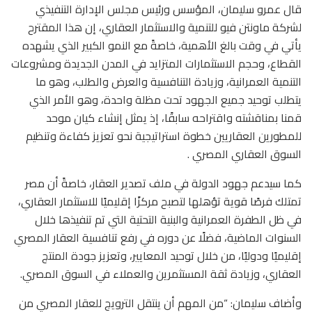
قال عمرو سليمان، المؤسس ورئيس مجلس الإدارة التنفيذي
لشركة ماونتن فيو للتنمية والاستثمار العقاري، إن هذا المقترح
يأتي في وقت بالغ الأهمية، خاصةً مع النمو الكبير الذي يشهده
القطاع، وحجم الاستثمارات المتزايد في المدن الجديدة ومشروعات
التنمية العمرانية، وزيادة التنافسية والعرض والطلب، وهو ما
يتطلب توحيد جميع الجهود تحت مظلة واحدة، وهو الأمر الذي
قمنا بمناقشته واقتراحه سابقًا، إذ يمثل إنشاء كيان موحد
للمطورين العقاريين خطوة استراتيجية نحو تعزيز كفاءة وتنظيم
السوق العقاري المصري .
كما سيدعم جهود الدولة في ملف تصدير العقار، خاصةً أن مصر
تمتلك فرصًا قوية تؤهلها لتصبح مركزًا إقليميًا للاستثمار العقاري،
في ظل الطفرة العمرانية والبنية التحتية التي تم تنفيذها خلال
السنوات الماضية، فضلًا عن دوره في رفع تنافسية العقار المصري
إقليميًا ودوليًا، من خلال توحيد المعايير، وتعزيز جودة المنتج
العقاري، وزيادة ثقة المستثمرين والعملاء في السوق المصري.
وأضاف سليمان: “من المهم أن ينتقل الترويج للعقار المصري من