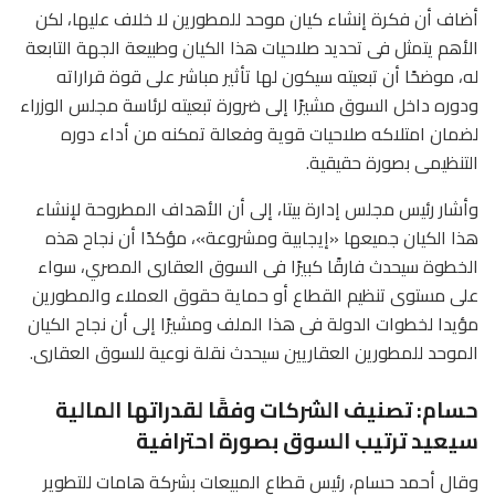
أضاف أن فكرة إنشاء كيان موحد للمطورين لا خلاف عليها، لكن
الأهم يتمثل فى تحديد صلاحيات هذا الكيان وطبيعة الجهة التابعة
له، موضحًا أن تبعيته سيكون لها تأثير مباشر على قوة قراراته
ودوره داخل السوق مشيرًا إلى ضرورة تبعيته لرئاسة مجلس الوزراء
لضمان امتلاكه صلاحيات قوية وفعالة تمكنه من أداء دوره
التنظيمى بصورة حقيقية.
وأشار رئيس مجلس إدارة بيتا، إلى أن الأهداف المطروحة لإنشاء
هذا الكيان جميعها «إيجابية ومشروعة»، مؤكدًا أن نجاح هذه
الخطوة سيحدث فارقًا كبيرًا فى السوق العقارى المصري، سواء
على مستوى تنظيم القطاع أو حماية حقوق العملاء والمطورين
مؤيدا لخطوات الدولة فى هذا الملف ومشيرًا إلى أن نجاح الكيان
الموحد للمطورين العقاريين سيحدث نقلة نوعية للسوق العقارى.
حسام: تصنيف الشركات وفقًا لقدراتها المالية
سيعيد ترتيب السوق بصورة احترافية
وقال أحمد حسام، رئيس قطاع المبيعات بشركة هامات للتطوير