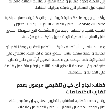
إلى أهمية وجود معايير واضحة تتعلق بالملاءة المالية والخبرة
الفنية قبل السماح لأى شركة بمزاولة النشاط.
وأكد أن وجود ملاءة مالية قوية، إلى جانب كشوف حسابات بنكية
وضمانات واضحة، سيضمن للعملاء التزام الشركات بالجداول
الزمنية للتنفيذ والتسليم، ويحد من المشكلات التى شهدها السوق
خلال السنوات الماضية نتيجة دخول شركات غير مؤهلة.
ولفت حسام الى أن تصنيف شركات التطوير العقارى وفقًا لقدراتها
المالية والفنية سيعيد ترتيب السوق بصورة احترافية، ويقضى على
العشوائية، كما سيصب فى مصلحة العميل أولًا من خلال ضمان
حقوقه، وفى مصلحة المطور الجاد ثانيًا عبر توفير بيئة عمل قائمة
على العدالة والشفافية.
خطاب: نجاح أى كيان تنظيمي مرهون بعدم
تضارب الاختصاصات
وقال محمد خطاب، استشارى التطوير العقارى، إن مقترح إنشاء
كيان موحد للمطورين العقاريين يحمل العديد من علامات