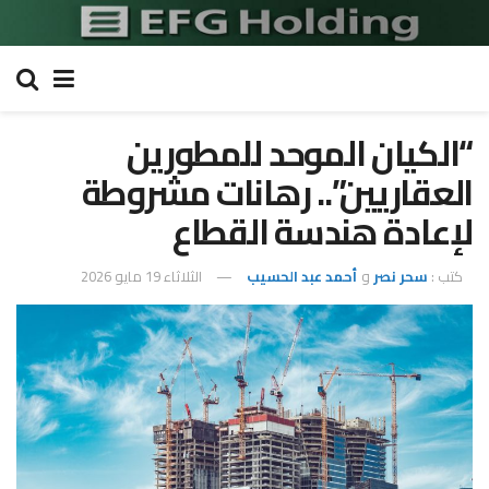
“الكيان الموحد للمطورين
العقاريين”.. رهانات مشروطة
لإعادة هندسة القطاع
كتب :
سحر نصر
و
أحمد عبد الحسيب
الثلاثاء 19 مايو 2026