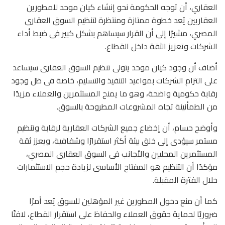
العقاري، أن توجه الحكومة نحو إنشاء كيان موحد للمطورين
العقاريين يُعد خطوة ممتازة ومنتظرة لتنظيم السوق العقارى
المصري، مشيرًا إلى أن القرار سيساهم بشكل كبير فى ضبط أداء
الشركات وتعزيز الثقة داخل القطاع.
أضاف أن وجود كيان موحد يتولى تنظيم السوق العقارى سيساعد
على التزام الشركات بمواعيد التنفيذ والتسليم، خاصة فى ظل وجود
رقابة حكومية واضحة، وهو ما يمنح المستثمرين والعملاء مزيدًا
من الطمأنينة تجاه المشروعات المطروحة بالسوق.
وأوضح حسام، أن إخضاع جميع الشركات العقارية لرقابة وتنظيم
مستمر سيؤدى إلى خلق بيئة أكثر استقرارًا وشفافية، ويعزز ثقة
المستثمرين المحليين والأجانب فى السوق العقارى المصري،
مؤكدًا أن التنظيم هو المفتاح الأساسى لزيادة حجم الاستثمارات
خلال الفترة المقبلة.
كما أن منع دخول المطورين غير المؤهلين للسوق يُعد أمرًا
ضروريًا لحماية حقوق العملاء والحفاظ على استقرار القطاع، لافتًا