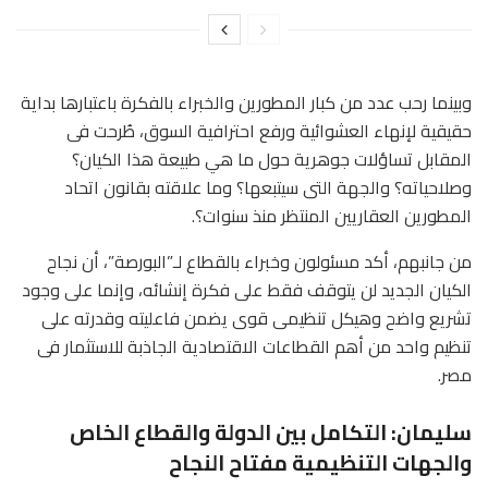
وبينما رحب عدد من كبار المطورين والخبراء بالفكرة باعتبارها بداية
حقيقية لإنهاء العشوائية ورفع احترافية السوق، طُرحت فى
المقابل تساؤلات جوهرية حول ما هي طبيعة هذا الكيان؟
وصلاحياته؟ والجهة التى سيتبعها؟ وما علاقته بقانون اتحاد
المطورين العقاريين المنتظر منذ سنوات؟.
من جانبهم، أكد مسئولون وخبراء بالقطاع لـ”البورصة”، أن نجاح
الكيان الجديد لن يتوقف فقط على فكرة إنشائه، وإنما على وجود
تشريع واضح وهيكل تنظيمى قوى يضمن فاعليته وقدرته على
تنظيم واحد من أهم القطاعات الاقتصادية الجاذبة للاستثمار فى
مصر.
سليمان: التكامل بين الدولة والقطاع الخاص
والجهات التنظيمية مفتاح النجاح