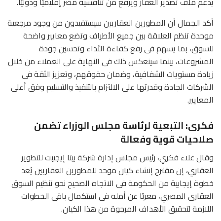
يدعم ملف تصدير العقار ويرفع من تنافسية مصر إقليميًا ودوليًا.
أكد الجمال أن المطورين العقاريين سيستفيدون من وجود مرجعية
موحدة تنظم العلاقة بين جميع الأطراف وتضع معايير واضحة
للسوق، بما يسهم فى رفع كفاءة الأداء وتحسين جودة
المشروعات، بينما سينعكس ذلك فى النهاية على العملاء من خلال
زيادة مستويات الشفافية، وضمان حقوقهم، وتعزيز الثقة فى
الشركات الجادة وقدرتها على الالتزام بالتنفيذ والتسليم وفق أعلى
المعايير.
فكرى: التبعية لرئاسة مجلس الوزراء تضمن
صلاحيات قوية وفعالة
وقال علاء فكري، رئيس مجلس إدارة شركة بيتا إيجيبت للتطوير
العقاري، إن مقترح إنشاء كيان موحد للمطورين العقاريين يُعد
خطوة إيجابية من الحكومة فى الاتجاه الصحيح نحو تنظيم السوق
العقارى المصري، معربًا عن أمله فى استكمال باقى الخطوات
اللازمة لتحقيق الأهداف المرجوة من هذا الكيان.