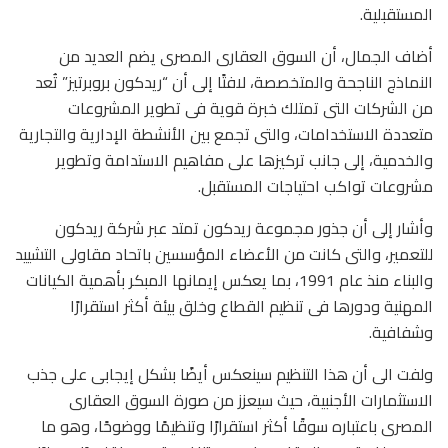
المستقبلية.
أضاف الجمال، أن السوق العقارى المصرى يضم العديد من
النماذج الناجحة والمتخصصة، لافتًا إلى أن “ريدكون بروبرتيز” تُعد
من الشركات التى تمتلك خبرة قوية فى تطوير المشروعات
متعددة الاستخدامات، والتى تجمع بين الأنشطة الإدارية والتجارية
والخدمية، إلى جانب تركيزها على مفاهيم الاستدامة وتطوير
مشروعات تواكب احتياجات المستقبل.
وأشار إلى أن جذور مجموعة ريدكون تمتد عبر شركة ريدكون
للتعمير، والتى كانت من الأعضاء المؤسسين باتحاد مقاولى التشييد
والبناء منذ عام 1991، بما يعكس إيمانها المبكر بأهمية الكيانات
المهنية ودورها فى تنظيم القطاع وخلق بيئة أكثر استقرارًا
وشفافية.
ولفت الى أن هذا التنظيم سينعكس أيضًا بشكل إيجابى على جذب
الاستثمارات الأجنبية، حيث سيعزز من صورة السوق العقارى
المصرى باعتباره سوقًا أكثر استقرارًا وتنظيمًا ووضوحًا، وهو ما