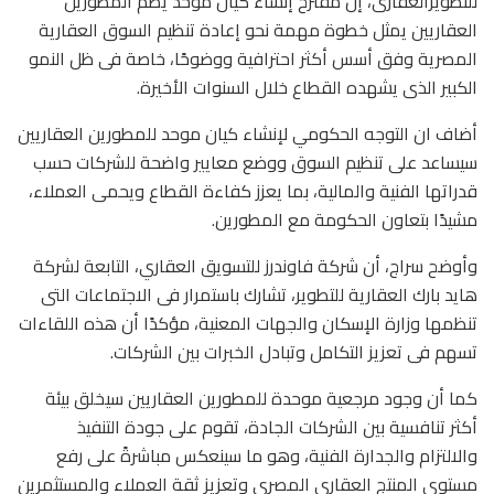
للتطويرالعقارى، إن مقترح إنشاء كيان موحد يضم المطورين
العقاريين يمثل خطوة مهمة نحو إعادة تنظيم السوق العقارية
المصرية وفق أسس أكثر احترافية ووضوحًا، خاصة فى ظل النمو
الكبير الذى يشهده القطاع خلال السنوات الأخيرة.
أضاف ان التوجه الحكومي لإنشاء كيان موحد للمطورين العقاريين
سيساعد على تنظيم السوق ووضع معايير واضحة للشركات حسب
قدراتها الفنية والمالية، بما يعزز كفاءة القطاع ويحمى العملاء،
مشيدًا بتعاون الحكومة مع المطورين.
وأوضح سراج، أن شركة فاوندرز للتسويق العقاري، التابعة لشركة
هايد بارك العقارية للتطوير، تشارك باستمرار فى الاجتماعات التى
تنظمها وزارة الإسكان والجهات المعنية، مؤكدًا أن هذه اللقاءات
تسهم فى تعزيز التكامل وتبادل الخبرات بين الشركات.
كما أن وجود مرجعية موحدة للمطورين العقاريين سيخلق بيئة
أكثر تنافسية بين الشركات الجادة، تقوم على جودة التنفيذ
والالتزام والجدارة الفنية، وهو ما سينعكس مباشرةً على رفع
مستوى المنتج العقارى المصرى وتعزيز ثقة العملاء والمستثمرين