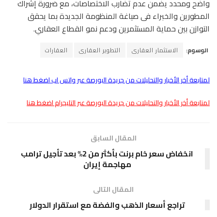
واضح ومحدد يضمن عدم تضارب الاختصاصات، مع ضرورة إشراك
المطورين والخبراء فى صياغة المنظومة الجديدة بما يحقق
التوازن بين حماية المستثمرين ودعم نمو القطاع العقاري.
الوسوم:
الاستثمار العقارى
التطوير العقارى
العقارات
لمتابعة أخر الأخبار والتحليلات من جريدة البورصة عبر واتس اب اضغط هنا
لمتابعة أخر الأخبار والتحليلات من جريدة البورصة عبر التليجرام اضغط هنا
المقال السابق
انخفاض سعر خام برنت بأكثر من 2% بعد تأجيل ترامب
مهاجمة إيران
المقال التالى
تراجع أسعار الذهب والفضة مع استقرار الدولار