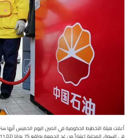
أعلنت هيئة التخطيط الحكومية في الصين اليوم الخميس أنها سترفع 
في السوق المحلية اعتباراً من غد الجمعة بواقع 75 يوانا (11.02 دولار) للطن المتري للبنزين، و 70 يوانا للطن للديزل.