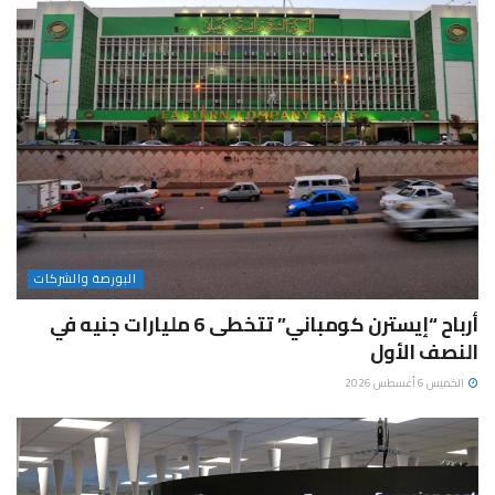
البورصة والشركات
أرباح “إيسترن كومباني” تتخطى 6 مليارات جنيه في
النصف الأول
الخميس 6 أغسطس 2026