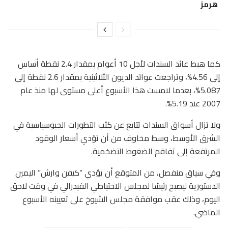
هرمز
كما هبط عائد السندات لأجل 10 أعوام بمقدار 2.4 نقطة أساس
إلى 4.56%، وتراجعت عوائد الديون الثلاثينية بمقدار 2.6 نقطة إلى
5.087%، بعدما لامست هذا الأسبوع أعلى مستوى لها منذ عام
2007 عند 5.19%.
ولا تزال أسواق السندات تتابع عن كثب التطورات الجيوسياسية في
الشرق الأوسط، وسط مخاوف من أن تؤدي أسعار الوقود
المرتفعة إلى تفاقم الضغوط التضخمية.
وفي سياق منفصل، من المتوقع أن يؤدي “كيفن وارش” اليمين
الدستورية ليصبح رئيسًا لمجلس الاحتياطي الفيدرالي في وقت لاحق
اليوم، وذلك عقب موافقة مجلس الشيوخ على تعيينه الأسبوع
الماضي.