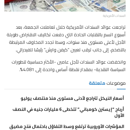
السندات الأمريكية
تراجعت عوائد السندات الأمريكية خلال تعاملات الجمعة، بعد
أسبوع اتسم بالتقلبات الحادة التي دفعت تكاليف الاقتراض طويلة
الأجل لأعلى مستوى منذ سنوات، وسط تجدد المخاوف المرتبطة
بالتضخم، إلى جانب ترقب تعيين “كيفن وارش” رئيسًا للفيدرالي.
وانخفضت عوائد السندات لأجل عامين -الأكثر حساسية لتطورات
السياسة النقدية- بمقدار نقطة أساس واحدة إلى 4.081%.
موضوعات
متعلقة
أسعار النيكل تتراجع لأدنى مستوى منذ منتصف يوليو
أرباح “إيسترن كومباني” تتخطى 6 مليارات جنيه في النصف
الأول
المؤشرات الأوروبية ترتفع وسط التفاؤل باحتمال فتح مضيق