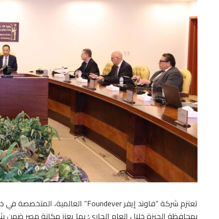
تعتزم شركة “فاوند إيفر Foundever” العا
بمحافظة الجيزة خلال العام الجاري؛ بما يعزز مكانة مصر ضمن شب