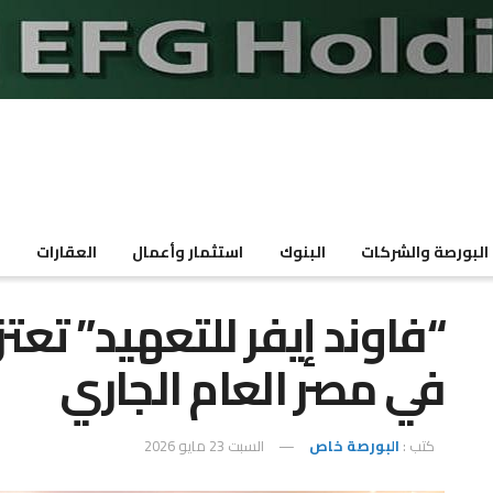
البورصة والشركات
البنوك
استثمار وأعمال
العقارات
م
“فاوند إيفر للتعهيد” تعت
في مصر العام الجاري
كتب :
البورصة خاص
السبت 23 مايو 2026