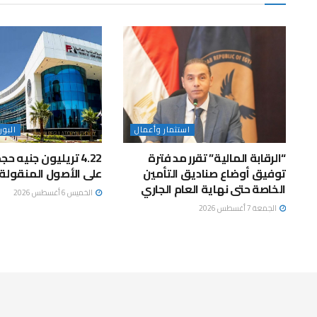
استثمار وأعمال
البو
“الرقابة المالية” تقرر مد فترة
4.22 تريليون جنيه ح
توفيق أوضاع صناديق التأمين
على الأصول المنقولة 
الخاصة حتى نهاية العام الجاري
الخميس 6 أغسطس 2026
الجمعة 7 أغسطس 2026