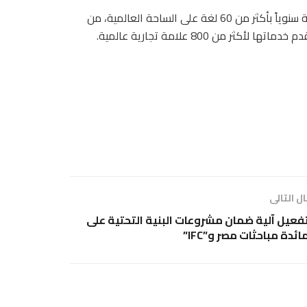
يُذكر أن شركة “فاوند إيفر” تدير أكثر من 3.3 مليار تفاعل ومحادثة سنوياً بأكثر من 60 لغة على الساحة العالمية، من
ل التالى
فعيل آلية ضمان مشروعات البنية التحتية على
ائدة مباحثات مصر و”IFC”