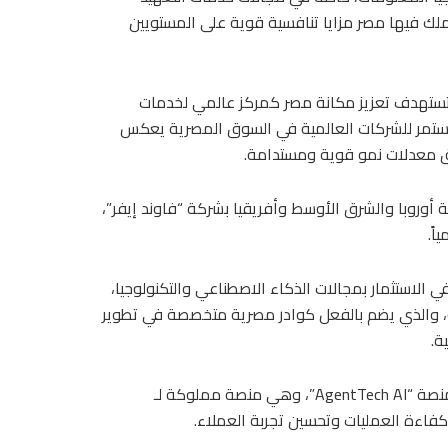
تملك فيها مصر مزايا تنافسية قوية على المستويين
ات تستهدف تعزيز مكانة مصر كمركز عالمي لخدمات
 المستمر للشركات العالمية في السوق المصرية يعكس
يق معدلات نمو قوية ومستدامة.
قة أوروبا والشرق الأوسط وأفريقيا بشركة “فاوند إيفر”،
اً.
ت ميراندا أيضاً إلى التوسع المتواصل لشركة “Foundever” في الاستثمار بمجالات الذكاء الاصطناعي والتكنولوجيا،
ونة، والذي يضم بالفعل كوادر مصرية متخصصة في تطوير
ة.
كما استعرضت الشركة آخر المستجدات بشأن الإطلاق المرتقب لمنصة “AgentTech AI”، وهي منصة مملوكة لـ