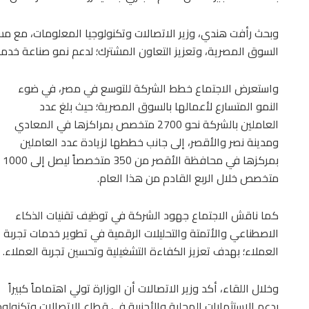
وبحث رأفت هندي، وزير الاتصالات وتكنولوجيا المعلومات، مع م
السوق المصرية، وتعزيز التعاون المشترك؛ لدعم نمو صناعة خدمات
واستعرض الاجتماع خطط الشركة للتوسع في مصر، في ضوء
النمو المتسارع لأعمالها بالسوق المصرية؛ حيث بلغ عدد
العاملين بالشركة نحو 2700 متخصص بمراكزها في المعادي
ومدينة نصر والأقصر، إلى جانب خططها لزيادة عدد العاملين
بمركزها في محافظة الأقصر من 350 متخصصاً ليصل إلى 1000
متخصص خلال الربع القادم من هذا العام.
كما ناقش الاجتماع جهود الشركة في توظيف تقنيات الذكاء
الاصطناعي والأتمتة والتحليلات الرقمية في تطوير خدمات تجربة
العملاء؛ بهدف تعزيز الكفاءة التشغيلية وتحسين تجربة العملاء.
وخلال اللقاء، أكد وزير الاتصالات أن الوزارة تولي اهتماماً كبيراً
بدعم الاستثمارات المحلية والأجنبية في قطاع الاتصالات وتكنول