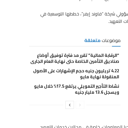
سؤولي شركة “فاوند إيفر”، خططها التوسعية في
 التعهيد.
موضوعات
متعلقة
“الرقابة المالية” تقرر مد فترة توفيق أوضاع
صناديق التأمين الخاصة حتى نهاية العام الجاري
4.22 تريليون جنيه حجم الإشهارات على الأصول
المنقولة نهاية مايو
نشاط التأجير التمويلي يرتفع 17.5% خلال مايو
ويسجل 13.6 مليار جنيه
وجيا المعلومات، خاصة في مجالات خدمات التعهيد