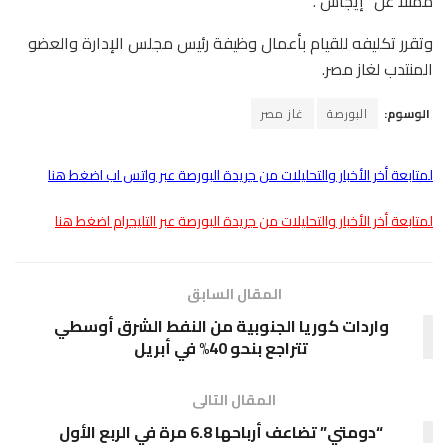
ممثلًا عن “إيجاس”.
وتقرر تكليفه للقيام بأعمال وظيفة رئيس مجلس الإدارة والعضو
المنتدب لغاز مصر.
الوسوم:
البورصة
غاز مصر
لمتابعة أخر الأخبار والتحليلات من جريدة البورصة عبر واتس اب اضغط هنا
لمتابعة أخر الأخبار والتحليلات من جريدة البورصة عبر التليجرام اضغط هنا
المقال السابق
واردات كوريا الجنوبية من النفط الشرق أوسطي
تتراجع بنحو 40% في أبريل
المقال التالى
“دومتي” تضاعف أرباحها 6.8 مرة في الربع الأول