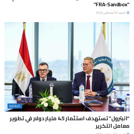
“FRA-Sandbox”
السبت 8 أغسطس 2026
الطاقة
“البترول” تستهدف استثمار 4.5 مليار دولار في تطوير
معامل التكرير