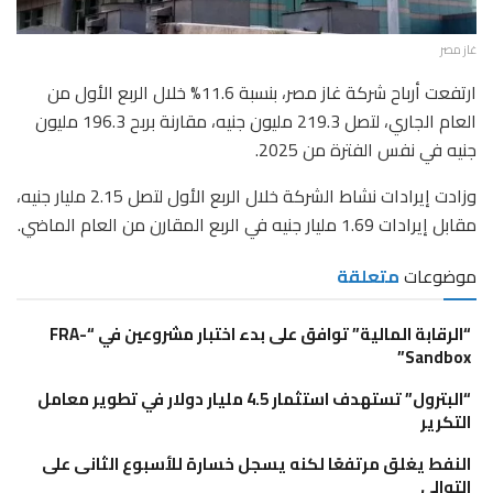
غاز مصر
ارتفعت أرباح شركة غاز مصر، بنسبة 11.6% خلال الربع الأول من
العام الجاري، لتصل 219.3 مليون جنيه، مقارنة بربح 196.3 مليون
جنيه في نفس الفترة من 2025.
​وزادت إيرادات نشاط الشركة خلال الربع الأول لتصل 2.15 مليار جنيه،
مقابل إيرادات 1.69 مليار جنيه في الربع المقارن من العام الماضي.
موضوعات
متعلقة
“الرقابة المالية” توافق على بدء اختبار مشروعين في “FRA-
Sandbox”
“البترول” تستهدف استثمار 4.5 مليار دولار في تطوير معامل
التكرير
النفط يغلق مرتفعًا لكنه يسجل خسارة للأسبوع الثانى على
التوالى