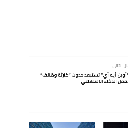
ل التالى
أوبن أيه آي” تستبعد حدوث “كارثة وظائف”
فعل الذكاء الاصطناعي