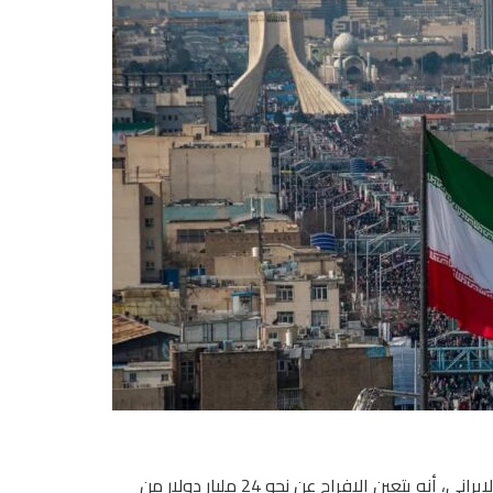
نقلت وكالة “تسنيم” للأنباء عن مصدر مقرب من فريق التفاوض الإيراني، ‌أنه ​يتعين الإفراج ‌عن ⁠نحو ​24 مليار ⁠دولار من