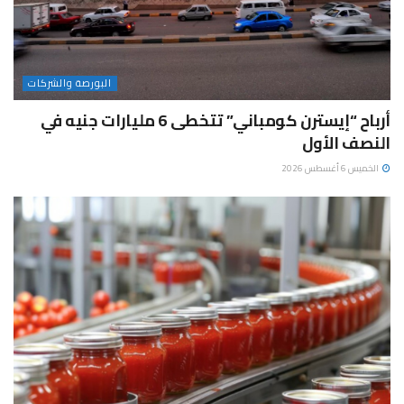
البورصة والشركات
أرباح “إيسترن كومباني” تتخطى 6 مليارات جنيه في
النصف الأول
الخميس 6 أغسطس 2026